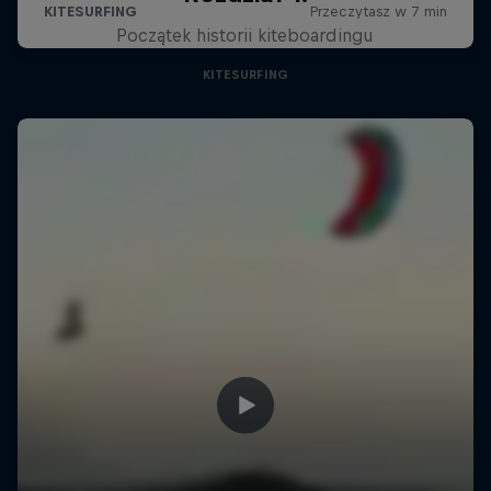
Początek historii kiteboardingu
KITESURFING