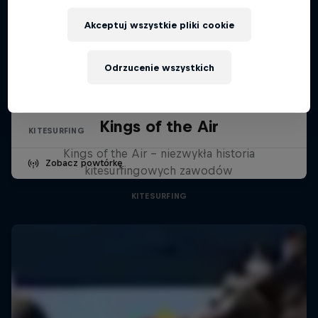
Akceptuj wszystkie pliki cookie
Red Bull King of the Air
Odrzucenie wszystkich
22 listopada – 7 grudnia 2025
Kapsztad, Republika Południowej Afryki
Kings of the Air
KITESURFING
Kings of the Air - niezwykła historia
Zobacz powtórkę
kitesurfingowych zawodów
KITESURFING