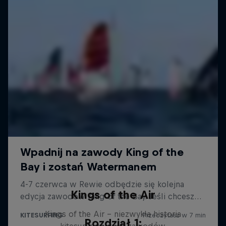
Kings of the Air
Kings of the Air - niezwykła historia
Rozdział 1:
kitesurfingowych zawodów