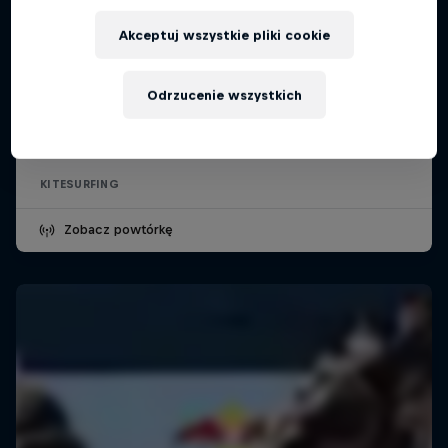
Akceptuj wszystkie pliki cookie
Red Bull King of the Air
Odrzucenie wszystkich
22 listopada – 7 grudnia 2025
Kapsztad, Republika Południowej Afryki
KITESURFING
Zobacz powtórkę