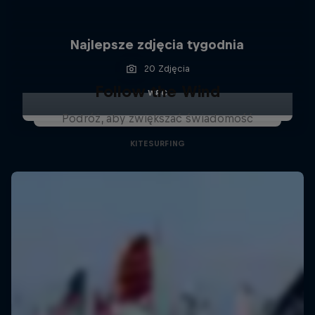
Najlepsze zdjęcia tygodnia
20 Zdjęcia
Follow the Wind
WRC
Podróż, aby zwiększać świadomość
KITESURFING