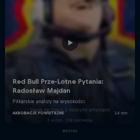
See.Hear.Now.
Sesje na żywo z nowymi artystami
3 sezon · 108 odcinków
MUZYKA