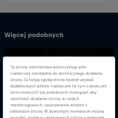
Więcej podobnych
Ta strona internetowa wykorzystuje pliki
ciasteczek niezbędne do technicznego działania
strony. Za twoją zgodą strona będzie używać
dodatkowych plików ciasteczek (w tym ciasteczek
stron trzecich) lub podobnych rozwiązań, aby
umożliwić działanie strony, w celach
marketingowych i poprawienia wrażeń z
odwiedzin strony. W dowolnym momencie można
wycofać zgodę w ustawieniach plików ciasteczek