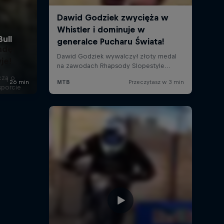
ndę:
je!
czą o
sporcie