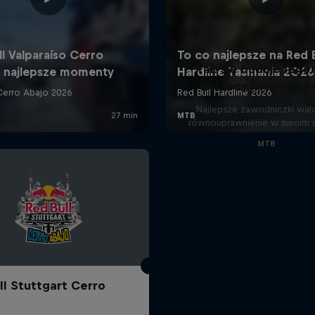
Tak się buduje lege
Kobiecy Freeride ży
Najlepsze zawodniczki wal
równouprawnienie w swoim 
MTB
ll Stuttgart Cerro