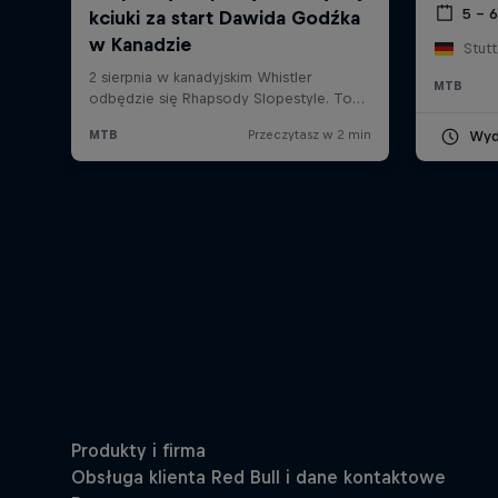
5 – 
Stut
MTB
Wyd