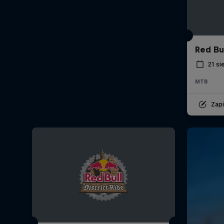
Red Bu
21 si
MTB
Zap