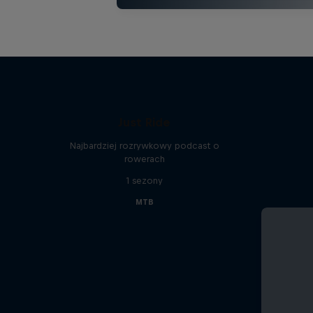
Just Ride
Najbardziej rozrywkowy podcast o
rowerach
1 sezony
MTB