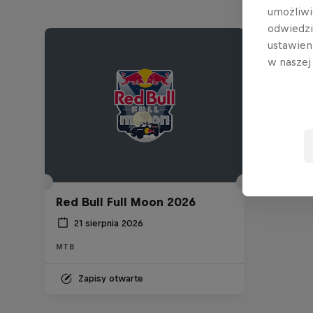
umożliwi
odwiedz
ustawien
w nasze
Red Bull Full Moon 2026
21 sierpnia 2026
MTB
Zapisy otwarte