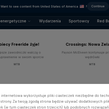
Continue
Want to see content from United States of America
?
 energetyczne
Wydarzenia
Sportowcy
Red Bu
 się buduje legendę:
biecy Freeride żyje!
Crossings: Nowa Zel
epsze zawodniczki walczą o
Payson McElveen kontynuuje p
prawnienie w swoim sporcie
wędrówki
MTB
MTB
a internetowa wykorzystuje pliki ciasteczek niezbędne do tec
a strony. Za twoją zgodą strona będzie używać dodatkowych pl
ek (w tym ciasteczek stron trzecich) lub podobnych rozwiązań