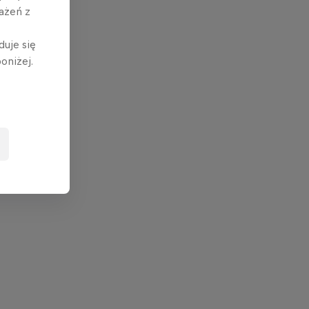
ażeń z
duje się
oniżej.