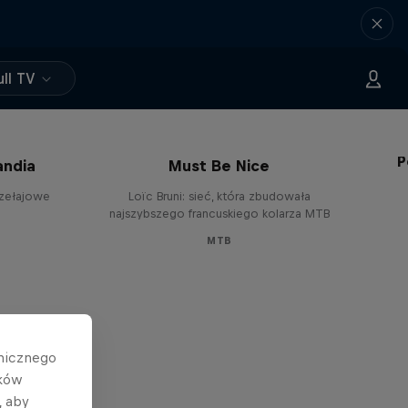
ll TV
P
andia
Must Be Nice
rzełajowe
Loïc Bruni: sieć, która zbudowała
najszybszego francuskiego kolarza MTB
MTB
hnicznego
ików
, aby