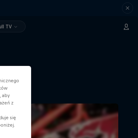
ll TV
hnicznego
ików
, aby
ażeń z
duje się
oniżej.