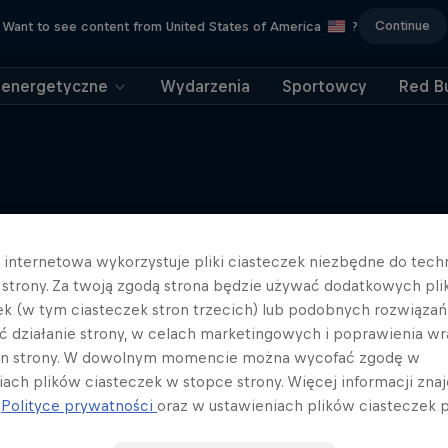
Continue
Want to see content from United States of America
?
 energetyczne
Wydarzenia
Sportowcy
Red Bu
Więcej podobnych
a internetowa wykorzystuje pliki ciasteczek niezbędne do tec
a strony. Za twoją zgodą strona będzie używać dodatkowych pl
ek (w tym ciasteczek stron trzecich) lub podobnych rozwiązań
ć działanie strony, w celach marketingowych i poprawienia wr
in strony. W dowolnym momencie można wycofać zgodę w
iach plików ciasteczek w stopce strony. Więcej informacji znaj
j
Polityce prywatności
oraz w ustawieniach plików ciasteczek p