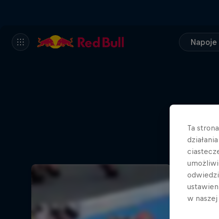
Napoje
Ta stron
działani
ciastecz
umożliwi
odwiedz
ustawien
w nasze