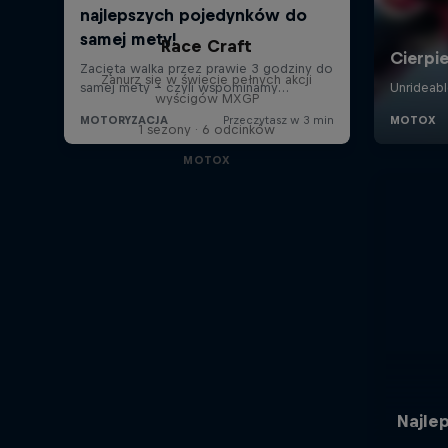
Race Craft
Zanurz się w świecie pełnych akcji
wyścigów MXGP
1 sezony · 6 odcinków
MOTOX
Najle