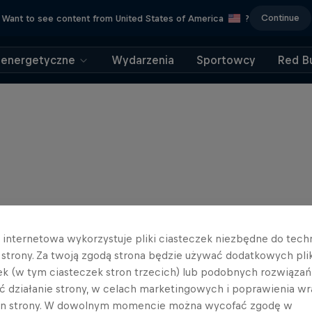
Continue
Want to see content from United States of America
?
 energetyczne
Wydarzenia
Sportowcy
Red Bu
a internetowa wykorzystuje pliki ciasteczek niezbędne do tec
a strony. Za twoją zgodą strona będzie używać dodatkowych pl
ek (w tym ciasteczek stron trzecich) lub podobnych rozwiązań
ć działanie strony, w celach marketingowych i poprawienia wr
in strony. W dowolnym momencie można wycofać zgodę w