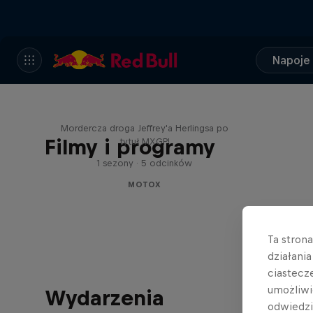
Napoje
Behind the Bullet
Mordercza droga Jeffrey'a Herlingsa po
Filmy i programy
tytuł MXGP!
1 sezony · 5 odcinków
MOTOX
Ta stron
działani
ciastecz
umożliwi
Wydarzenia
odwiedz