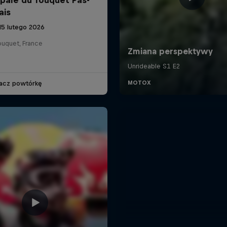
ais
15 lutego 2026
ouquet, France
acz powtórkę