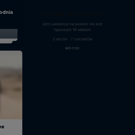
godnia
Plan lotu: Jett Lawrance
Jett Lawrence na pewno nie jest
typowym 18-latkiem
2 sezon · 7 odcinków
MOTOX