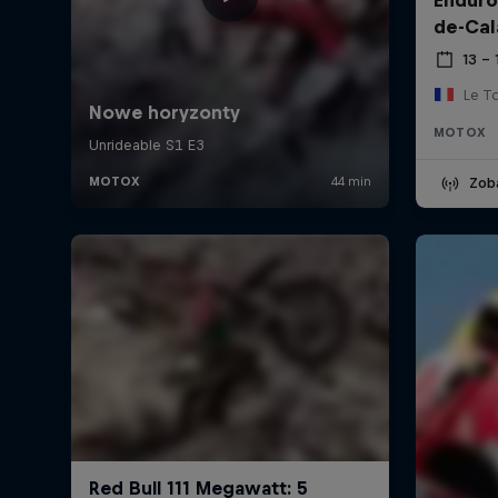
de-Cal
13 – 
Le T
MOTOX
Zob