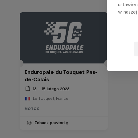
ustawien
w nasze
Enduropale du Touquet Pas-
de-Calais
13 – 15 lutego 2026
Le Touquet, France
MOTOX
Zobacz powtórkę