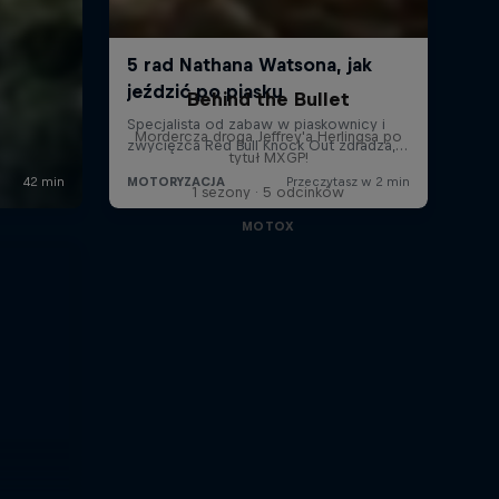
Behind the Bullet
Mordercza droga Jeffrey'a Herlingsa po
tytuł MXGP!
1 sezony · 5 odcinków
MOTOX