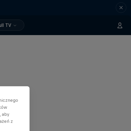
ll TV
hnicznego
ików
, aby
ażeń z