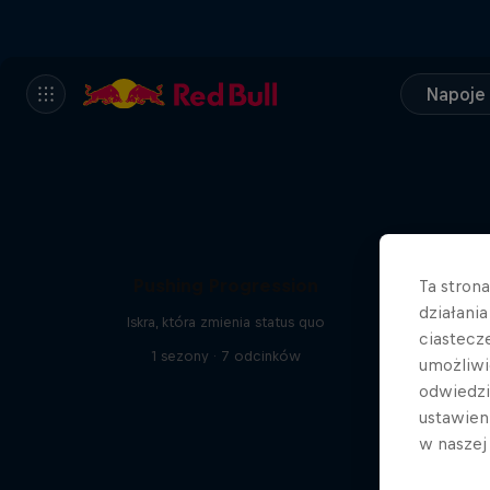
Napoje
Pushing Progression
Ta stron
działani
Iskra, która zmienia status quo
ciastecz
1 sezony · 7 odcinków
umożliwi
odwiedz
ustawien
w nasze