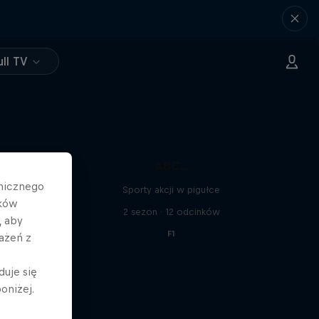
ll TV
ABC...
hnicznego
Sporty akcji w pigułce
ików
2 sezon · 12 odcinków
, aby
F1
ażeń z
duje się
oniżej.