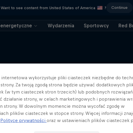
Continue
Want to see content from United States of America
?
 energetyczne
Wydarzenia
Sportowcy
Red Bu
Więcej podobnych
a internetowa wykorzystuje pliki ciasteczek niezbędne do tec
a strony. Za twoją zgodą strona będzie używać dodatkowych pl
ek (w tym ciasteczek stron trzecich) lub podobnych rozwiązań
ć działanie strony, w celach marketingowych i poprawienia wr
in strony. W dowolnym momencie można wycofać zgodę w
iach plików ciasteczek w stopce strony. Więcej informacji znaj
j
Polityce prywatności
oraz w ustawieniach plików ciasteczek p