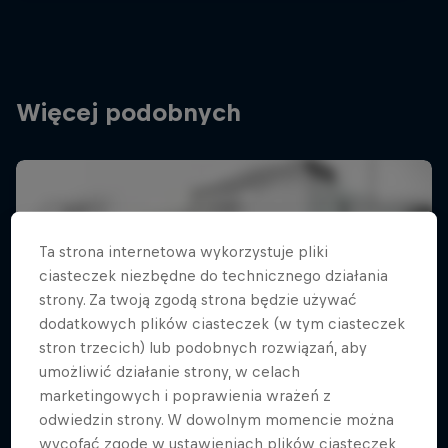
Więcej podobnych
Ta strona internetowa wykorzystuje pliki
ciasteczek niezbędne do technicznego działania
strony. Za twoją zgodą strona będzie używać
dodatkowych plików ciasteczek (w tym ciasteczek
stron trzecich) lub podobnych rozwiązań, aby
umożliwić działanie strony, w celach
marketingowych i poprawienia wrażeń z
odwiedzin strony. W dowolnym momencie można
wycofać zgodę w ustawieniach plików ciasteczek