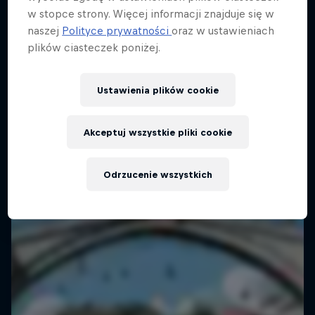
w stopce strony. Więcej informacji znajduje się w
naszej
Polityce prywatności
oraz w ustawieniach
plików ciasteczek poniżej.
Ustawienia plików cookie
More than a Dive
Poznaj świat wyczynowego cliff divingu
Akceptuj wszystkie pliki cookie
2 sezon · 8 odcinków
Odrzucenie wszystkich
CLIFF DIVING