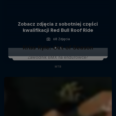
Zobacz zdjęcia z sobotniej części
kwalifikacji Red Bull Roof Ride
68 Zdjęcia
Kriss Kyle: Out of Season
MTB
Zawodnik BMX na endurówce?
MTB