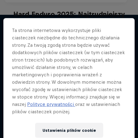
Hard Enduro 2025: Najtrudniejszy
sezon w historii?
Ta strona internetowa wykorzystuje pliki
Najtrudniejszy sport motorowy na Ziemi? Oto
ciasteczek niezbędne do technicznego działania
Więcej podobnych
Hard Enduro!
strony. Za twoją zgodą strona będzie używać
dodatkowych plików ciasteczek (w tym ciasteczek
MTB
stron trzecich) lub podobnych rozwiązań, aby
umożliwić działanie strony, w celach
marketingowych i poprawienia wrażeń z
odwiedzin strony. W dowolnym momencie można
wycofać zgodę w ustawieniach plików ciasteczek
w stopce strony. Więcej informacji znajduje się w
naszej
Polityce prywatności
oraz w ustawieniach
plików ciasteczek poniżej.
Ustawienia plików cookie