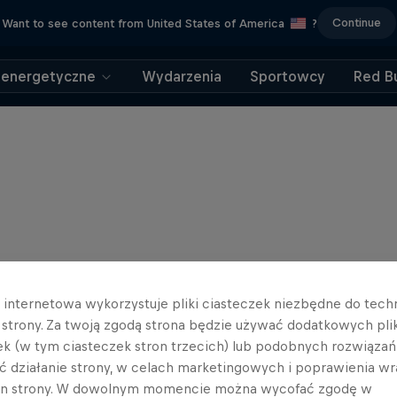
Continue
Want to see content from United States of America
?
 energetyczne
Wydarzenia
Sportowcy
Red Bu
a internetowa wykorzystuje pliki ciasteczek niezbędne do tec
a strony. Za twoją zgodą strona będzie używać dodatkowych pl
ek (w tym ciasteczek stron trzecich) lub podobnych rozwiązań
ć działanie strony, w celach marketingowych i poprawienia wr
in strony. W dowolnym momencie można wycofać zgodę w