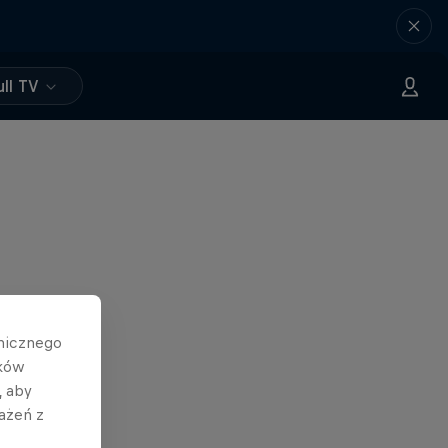
ll TV
hnicznego
ików
, aby
ażeń z