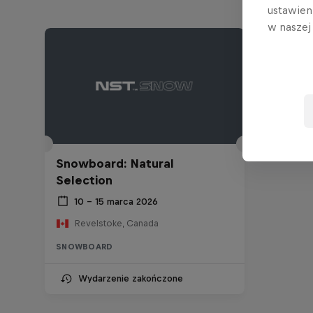
ustawien
w nasze
Snowboard: Natural
Selection
10 – 15 marca 2026
Revelstoke, Canada
SNOWBOARD
Wydarzenie zakończone