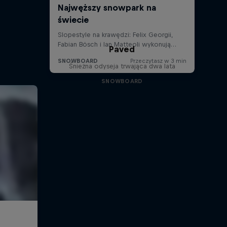
Paved
Śnieżna odyseja trwająca dwa lata
SNOWBOARD