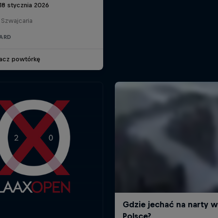
18 stycznia 2026
 Szwajcaria
ARD
acz powtórkę