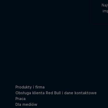
Naj
im
p
slo
najlep