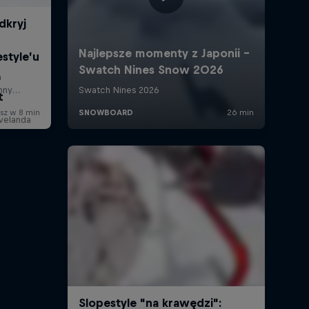
t
evelanda