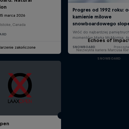
ion
 15 marca 2026
lstoke, Canada
ARD
Echoes of Impac
arzenie zakończone
Niezwykła kariera Marcusa Kl
SNOWBOARD
Open