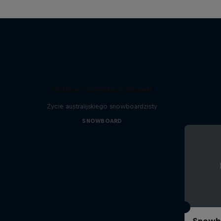
Volare: Valentino Guseli
Życie australijskiego snowboardzisty
SNOWBOARD
Snowbo