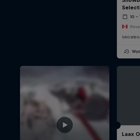
Select
10 –
Reve
SNOWBO
Wyd
Laax 