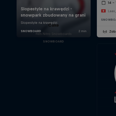
14 – 
Laax,
SNOWBO
Cake
Zob
Film Nitro Snowboards
SNOWBOARD