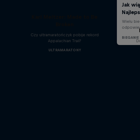
Karl Meltzer: Made to Be
Broken
Czy ultramaratończyk pobije rekord
Appalachian Trail?
D
ULTRAMARATONY