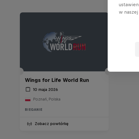
ustawien
w nasze
Wings for Life World Run
10 maja 2026
Poznań, Polska
BIEGANIE
Zobacz powtórkę