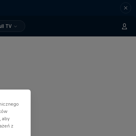
ll TV
hnicznego
ików
, aby
ażeń z