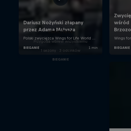
Limit/less
Przygoda wbrew wszystkiemu
1 sezony · 3 odcinków
BIEGANIE