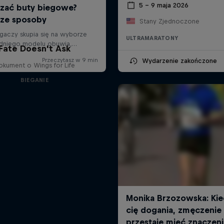
5 – 9 maja 2026
Stany Zjednoczone
ULTRAMARATONY
Fate Doesn't Ask
Wydarzenie zakończone
okument o Wings for Life
BIEGANIE