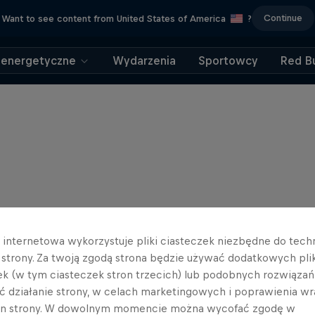
Continue
Want to see content from United States of America
?
 energetyczne
Wydarzenia
Sportowcy
Red Bu
a internetowa wykorzystuje pliki ciasteczek niezbędne do tec
a strony. Za twoją zgodą strona będzie używać dodatkowych pl
ek (w tym ciasteczek stron trzecich) lub podobnych rozwiązań
ć działanie strony, w celach marketingowych i poprawienia wr
in strony. W dowolnym momencie można wycofać zgodę w