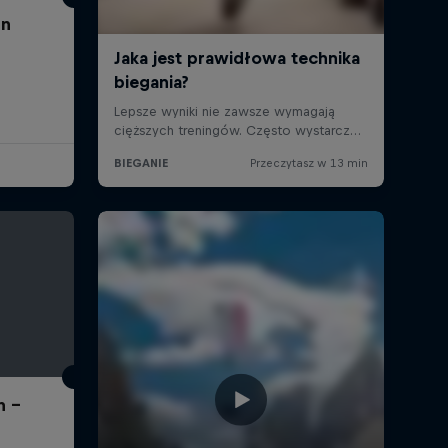
un
n -