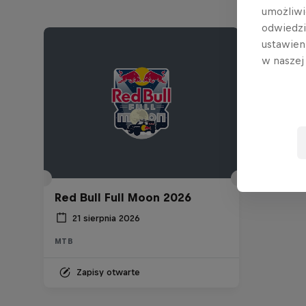
umożliwi
odwiedz
ustawien
w nasze
Red Bull Full Moon 2026
21 sierpnia 2026
MTB
Zapisy otwarte