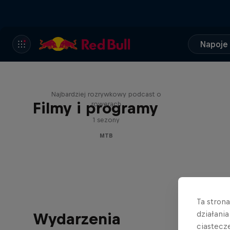
Napoje
Just Ride
Najbardziej rozrywkowy podcast o
Filmy i programy
rowerach
1 sezony
MTB
Ta stron
działani
Wydarzenia
ciastecz