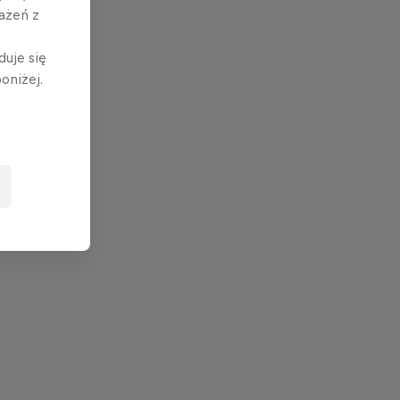
ażeń z
duje się
oniżej.