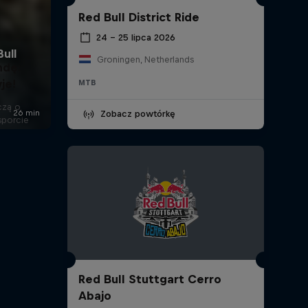
Red Bull District Ride
24 – 25 lipca 2026
Groningen, Netherlands
ndę:
je!
MTB
czą o
Zobacz powtórkę
sporcie
Red Bull Stuttgart Cerro
Abajo