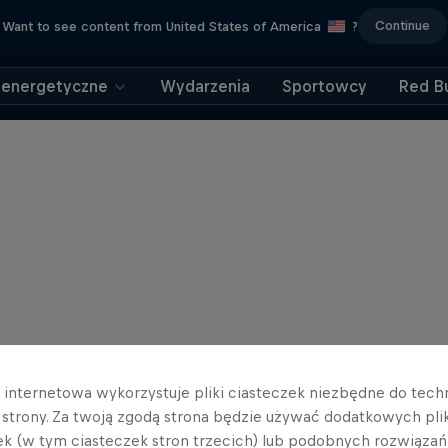
Continue
Want to see content from United States of America
?
 energetyczne
Wydarzenia
Sportowcy
Red Bu
a internetowa wykorzystuje pliki ciasteczek niezbędne do tec
a strony. Za twoją zgodą strona będzie używać dodatkowych pl
ek (w tym ciasteczek stron trzecich) lub podobnych rozwiązań