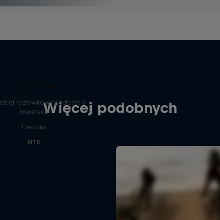
Just Ride
rdziej rozrywkowy podcast o
Więcej podobnych
rowerach
1 sezony
MTB