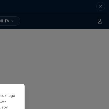
ll TV
hnicznego
ików
, aby