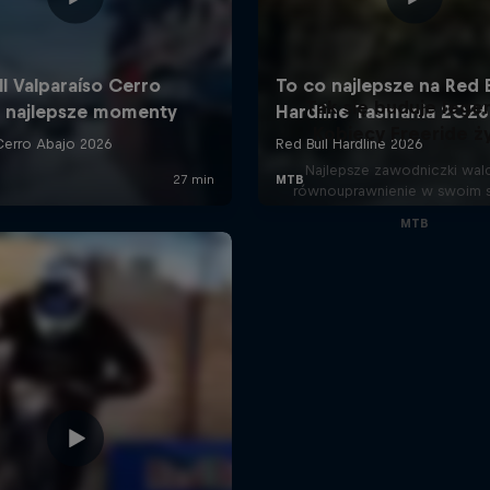
Tak się buduje lege
Kobiecy Freeride ży
Najlepsze zawodniczki wal
równouprawnienie w swoim 
MTB