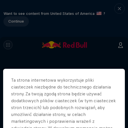
Want to see content from United States of America
?
Continue
Więcej podobnych
Ta strona internetowa wykorzystuje pliki
ciasteczek niezbędne do technicznego działania
strony. Za twoją zgodą strona będzie używać
dodatkowych plików ciasteczek (w tym ciasteczek
stron trzecich) lub podobnych rozwiązań, aby
umożliwić działanie strony, w celach
marketingowych i poprawienia wrażeń z