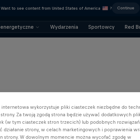
Continue
Want to see content from United States of America
?
 energetyczne
Wydarzenia
Sportowcy
Red Bu
a internetowa wykorzystuje pliki ciasteczek niezbędne do tec
a strony. Za twoją zgodą strona będzie używać dodatkowych pl
ek (w tym ciasteczek stron trzecich) lub podobnych rozwiązań
ć działanie strony, w celach marketingowych i poprawienia wr
in strony. W dowolnym momencie można wycofać zgodę w