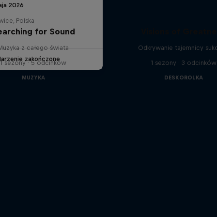
aja 2026
wice, Polska
earching for Sound
Visions of Greatn
Muzyka z całego świata
Odkrywanie tajemnicy suk
arzenie zakończone
1 sezony · 5 odcinków
1 sezony · 3 odcinków
MUZYKA
DESKOROLKA