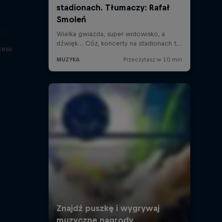
ess
cesu