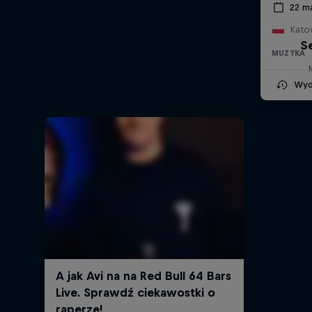
22 m
Kato
S
MUZYKA
Wyd