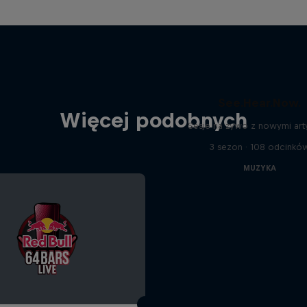
See.Hear.Now.
Więcej podobnych
Sesje na żywo z nowymi art
3 sezon · 108 odcinkó
MUZYKA