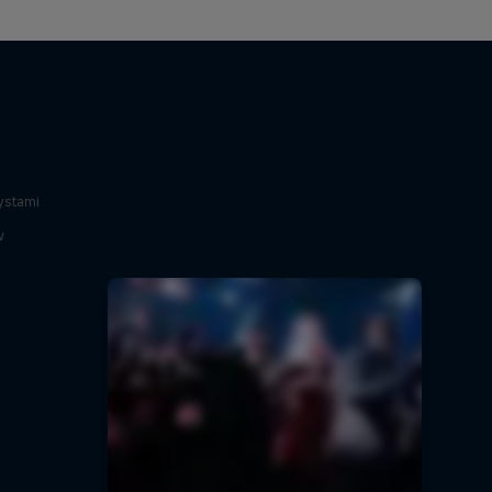
ystami
w