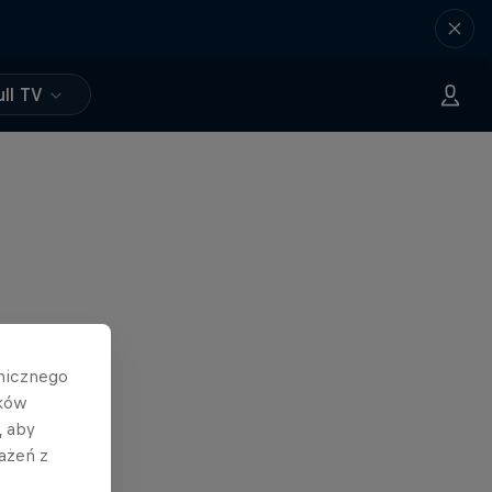
ll TV
hnicznego
ików
, aby
ażeń z