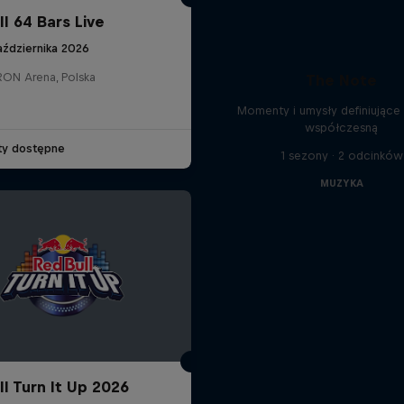
l 64 Bars Live
aździernika 2026
ON Arena, Polska
The Note
Momenty i umysły definiując
współczesną
ety dostępne
1 sezony · 2 odcinków
MUZYKA
ll Turn It Up 2026