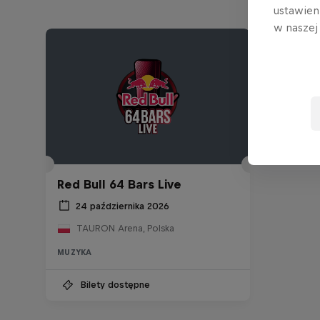
ustawien
w nasze
Red Bull 64 Bars Live
24 października 2026
TAURON Arena, Polska
MUZYKA
Bilety dostępne