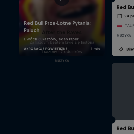
Red Bul
24 p
TAUR
After the Raves
MUZYKA
Za każdym beatem kryje się historia
Bil
1 sezony · 7 odcinków
MUZYKA
Red Bu