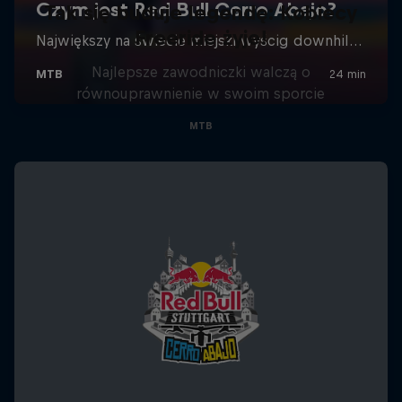
Tak się buduje legendę: Kobiecy
Freeride żyje!
Najlepsze zawodniczki walczą o
równouprawnienie w swoim sporcie
MTB