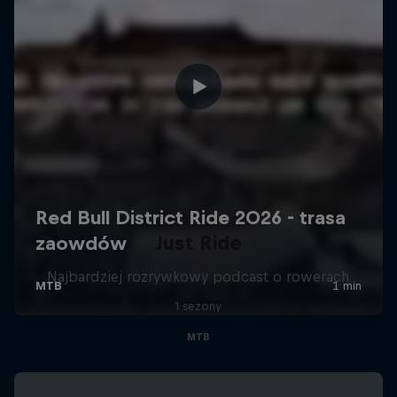
Just Ride
Najbardziej rozrywkowy podcast o rowerach
1 sezony
MTB