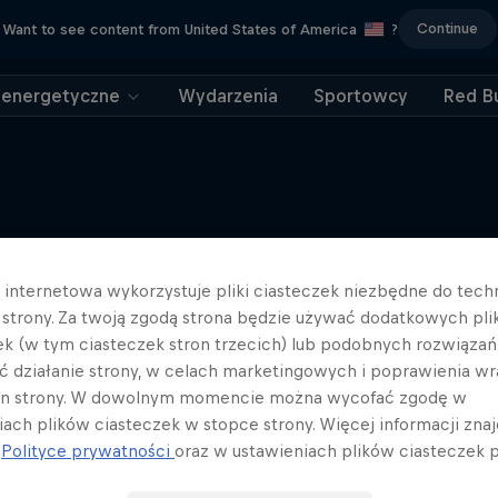
Continue
Want to see content from United States of America
?
 energetyczne
Wydarzenia
Sportowcy
Red Bu
Więcej podobnych
a internetowa wykorzystuje pliki ciasteczek niezbędne do tec
a strony. Za twoją zgodą strona będzie używać dodatkowych pl
ek (w tym ciasteczek stron trzecich) lub podobnych rozwiązań
ć działanie strony, w celach marketingowych i poprawienia wr
in strony. W dowolnym momencie można wycofać zgodę w
iach plików ciasteczek w stopce strony. Więcej informacji znaj
j
Polityce prywatności
oraz w ustawieniach plików ciasteczek p