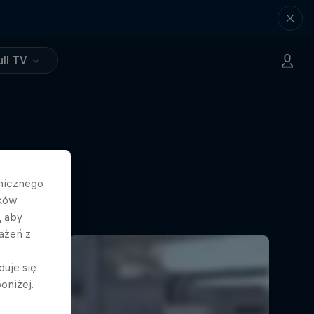
ll TV
hnicznego
ików
, aby
ażeń z
duje się
oniżej.