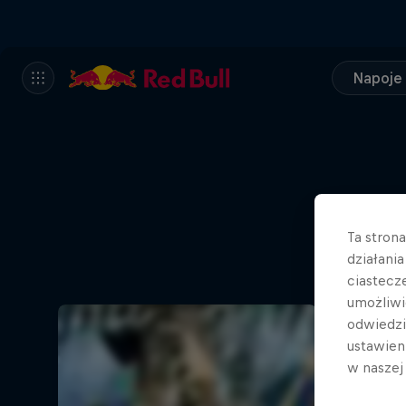
Napoje
Ta stron
działani
ciastecz
umożliwi
odwiedz
ustawien
w nasze