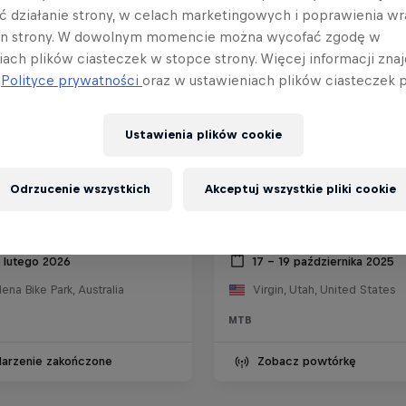
ć działanie strony, w celach marketingowych i poprawienia wr
in strony. W dowolnym momencie można wycofać zgodę w
iach plików ciasteczek w stopce strony. Więcej informacji znaj
j
Polityce prywatności
oraz w ustawieniach plików ciasteczek p
Ustawienia plików cookie
Odrzucenie wszystkich
Akceptuj wszystkie pliki cookie
ll Hardline Tasmania
Red Bull Rampage 202
8 lutego 2026
17 – 19 października 2025
na Bike Park, Australia
Virgin, Utah, United States
MTB
arzenie zakończone
Zobacz powtórkę