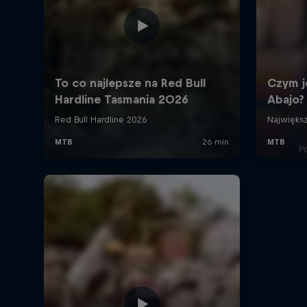
Polo
J
P