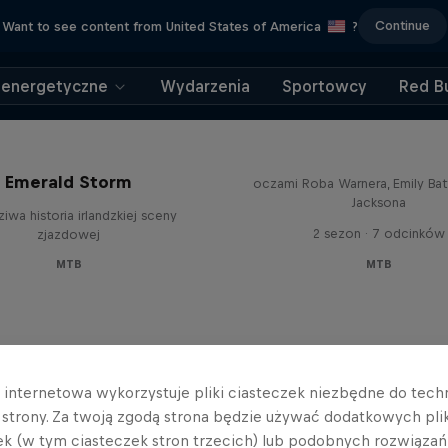
Continue
Want to see content from United States of America
?
 energetyczne
Wydarzenia
Sportowcy
Red Bu
Beyond the Line
Kulisy rowerowego Pucharu 
Emerald Storm
oczami Roba Warnera, Emily Batt
Jacksona
iwa historia irlandzkiej sceny
2 sezon · 7 odcinków
zjazdowej
MTB
MTB
a internetowa wykorzystuje pliki ciasteczek niezbędne do tec
a strony. Za twoją zgodą strona będzie używać dodatkowych pl
ek (w tym ciasteczek stron trzecich) lub podobnych rozwiązań