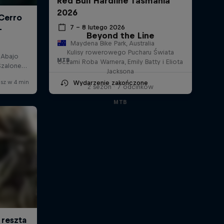
Red Bull Hardline Tasmania
2026
7 – 8 lutego 2026
Beyond the Line
Maydena Bike Park, Australia
Kulisy rowerowego Pucharu Świata
MTB
oczami Roba Warnera, Emily Batty i Eliota
Jacksona
Wydarzenie zakończone
2 sezon · 7 odcinków
MTB