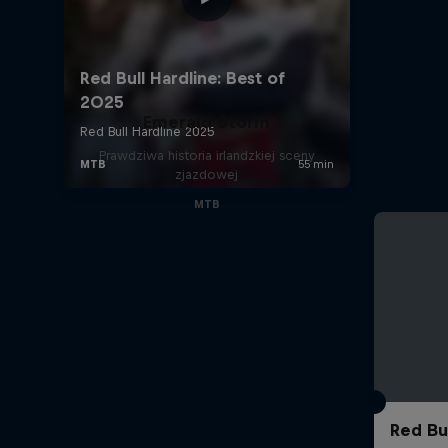
Emerald Storm
Prawdziwa historia irlandzkiej sceny
zjazdowej
MTB
Red Bu