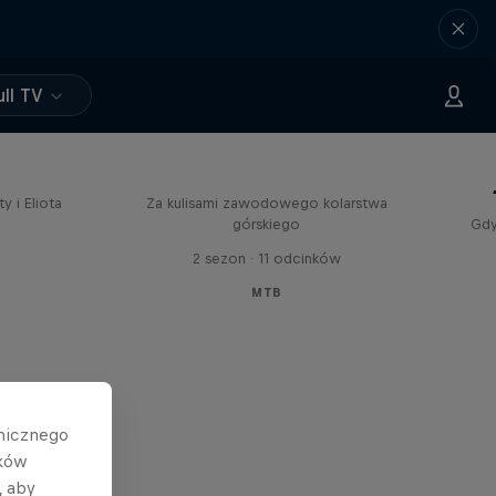
ll TV
Downtime
Świata
y i Eliota
Za kulisami zawodowego kolarstwa
górskiego
Gdy
2 sezon · 11 odcinków
MTB
hnicznego
ików
, aby