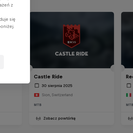
ażeń z
duje się
oniżej.
5
Castle Ride
Re
30 sierpnia 2025
Sion, Switzerland
MTB
MT
Zobacz powtórkę