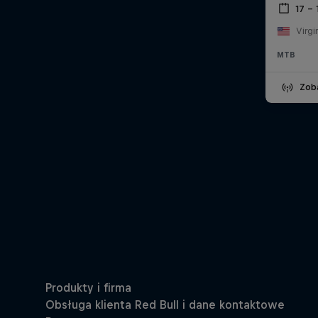
17 – 
Virgi
MTB
Zob