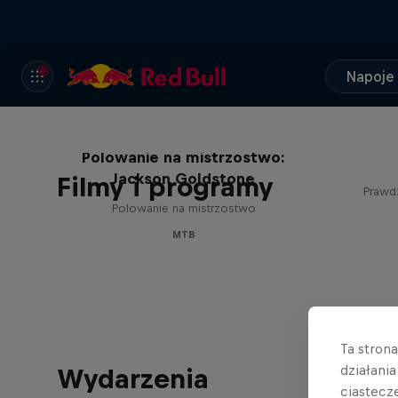
Napoje
Polowanie na mistrzostwo:
Jackson Goldstone
Filmy i programy
Prawdz
Polowanie na mistrzostwo
MTB
Ta stron
działani
Wydarzenia
ciastecz