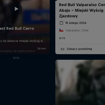
Red Bull Valparaíso Ce
Abajo - Miejski Wyścig
Zjazdowy
15 lutego 2026
Valparaíso, Chile
wanie na mistrzostwo:
MTB
ackson Goldstone
Zobacz powtórkę
olowanie na mistrzostwo
MTB