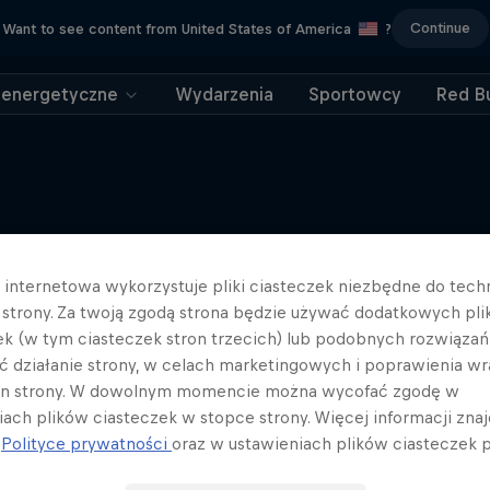
Continue
Want to see content from United States of America
?
 energetyczne
Wydarzenia
Sportowcy
Red Bu
Więcej podobnych
a internetowa wykorzystuje pliki ciasteczek niezbędne do tec
a strony. Za twoją zgodą strona będzie używać dodatkowych pl
ek (w tym ciasteczek stron trzecich) lub podobnych rozwiązań
ć działanie strony, w celach marketingowych i poprawienia wr
in strony. W dowolnym momencie można wycofać zgodę w
iach plików ciasteczek w stopce strony. Więcej informacji znaj
j
Polityce prywatności
oraz w ustawieniach plików ciasteczek p