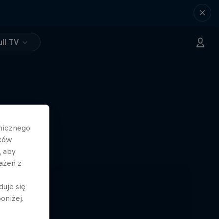
ll TV
hnicznego
ików
, aby
ażeń z
duje się
oniżej.