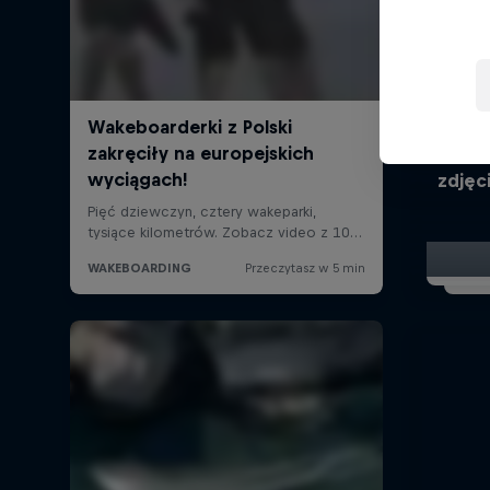
Red B
zdjęc