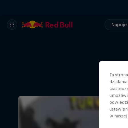
Napoje
Ta stron
działani
ciastecz
umożliwi
odwiedz
ustawien
w nasze