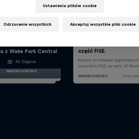
Ustawienia plików cookie
Odrzucenie wszystkich
Akceptuj wszystkie pliki cookie
ull Full Moon: Zobacz
ia z Wake Park Central
30 Zdjęcia
WAKEBOARDING