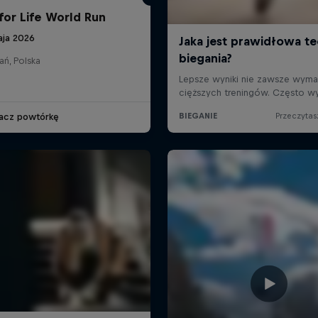
for Life World Run
aja 2026
ań, Polska
acz powtórkę