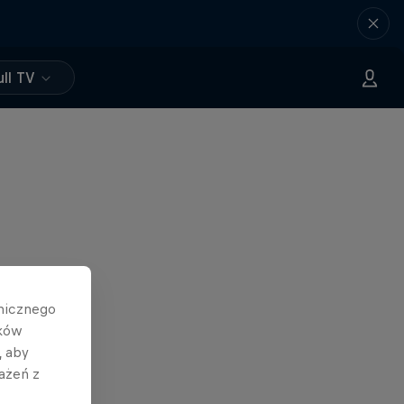
ll TV
hnicznego
ików
, aby
ażeń z