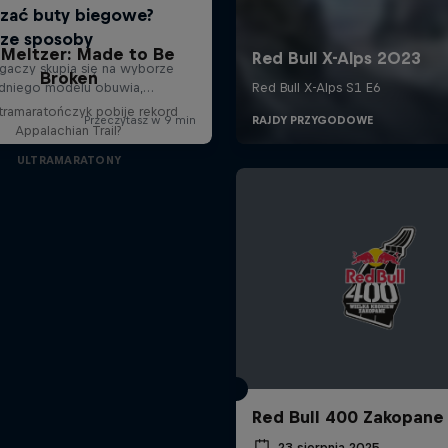
 Meltzer: Made to Be
Broken
tramaratończyk pobije rekord
Appalachian Trail?
ULTRAMARATONY
Red Bull 400 Zakopane
23 sierpnia 2025