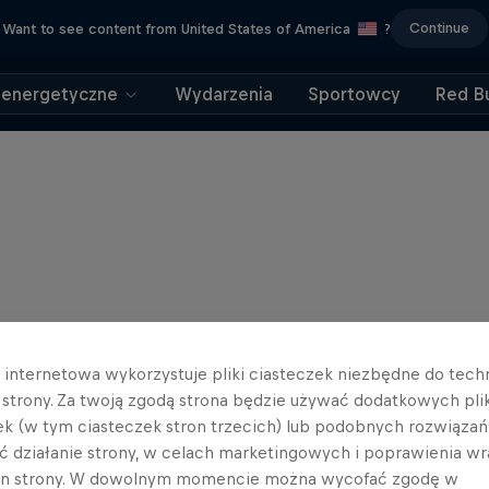
Continue
Want to see content from United States of America
?
 energetyczne
Wydarzenia
Sportowcy
Red Bu
a internetowa wykorzystuje pliki ciasteczek niezbędne do tec
a strony. Za twoją zgodą strona będzie używać dodatkowych pl
ek (w tym ciasteczek stron trzecich) lub podobnych rozwiązań
ć działanie strony, w celach marketingowych i poprawienia wr
in strony. W dowolnym momencie można wycofać zgodę w