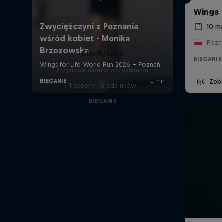
Wings 
10 m
Pozn
Limit/less
BIEGANIE
Przygoda wbrew wszystkiemu
Zob
1 sezony · 3 odcinków
BIEGANIE