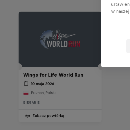
ustawien
w nasze
Wings for Life World Run
10 maja 2026
Poznań, Polska
BIEGANIE
Zobacz powtórkę