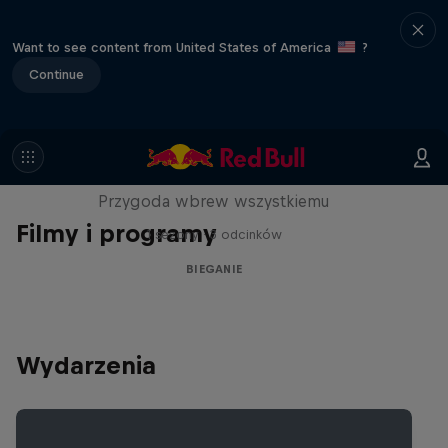
Want to see content from United States of America
?
Continue
Limit/less
Przygoda wbrew wszystkiemu
Filmy i programy
1 sezony · 3 odcinków
BIEGANIE
Wydarzenia