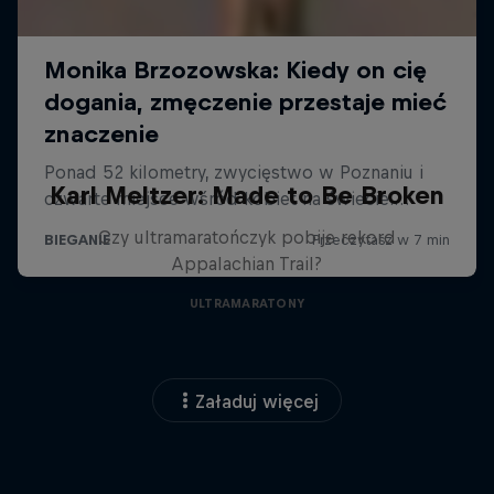
Karl Meltzer: Made to Be Broken
Czy ultramaratończyk pobije rekord
Appalachian Trail?
ULTRAMARATONY
Załaduj więcej