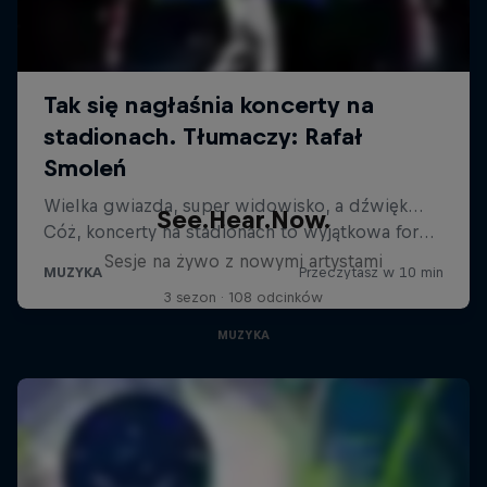
See.Hear.Now.
Sesje na żywo z nowymi artystami
3 sezon · 108 odcinków
MUZYKA