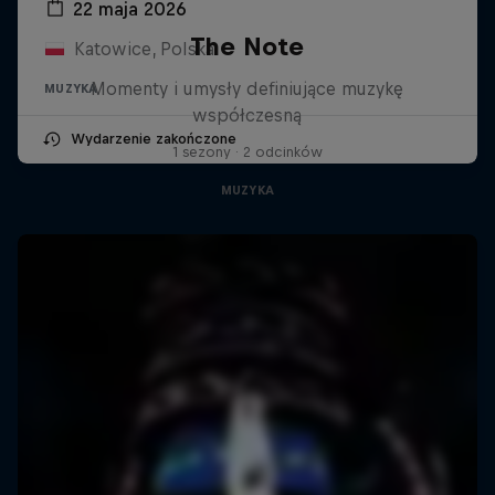
22 maja 2026
The Note
Katowice, Polska
Momenty i umysły definiujące muzykę
MUZYKA
współczesną
Wydarzenie zakończone
1 sezony · 2 odcinków
MUZYKA