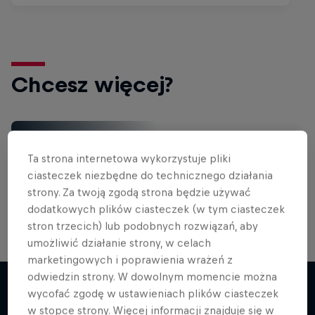
Chcesz więcej?
Rowery
Ta strona internetowa wykorzystuje pliki
Zobacz najlepsze materiały rowerowe ze świata
ciasteczek niezbędne do technicznego działania
Red Bulla, sprawdź poradniki, wywiady, filmy oraz
nie …
strony. Za twoją zgodą strona będzie używać
dodatkowych plików ciasteczek (w tym ciasteczek
stron trzecich) lub podobnych rozwiązań, aby
umożliwić działanie strony, w celach
marketingowych i poprawienia wrażeń z
odwiedzin strony. W dowolnym momencie można
wycofać zgodę w ustawieniach plików ciasteczek
w stopce strony. Więcej informacji znajduje się w