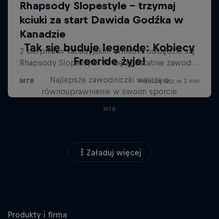
Tak się buduje legendę: Kobiecy
Freeride żyje!
Najlepsze zawodniczki walczą o
równouprawnienie w swoim sporcie
MTB
Załaduj więcej