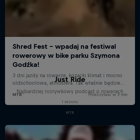
Just Ride
Najbardziej rozrywkowy podcast o rowerach
1 sezony
MTB