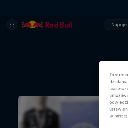
Napoje
P
Ta stron
działani
Isk
ciastecz
umożliwi
odwiedz
ustawien
w nasze