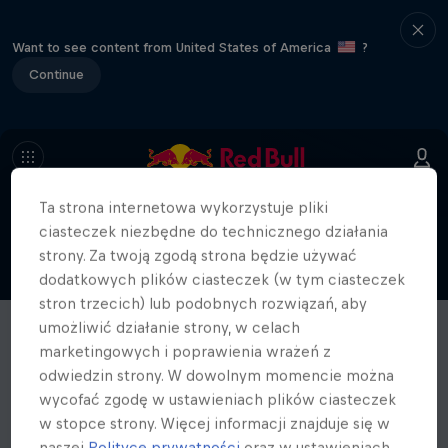
Want to see content from United States of America
?
Continue
Ta strona internetowa wykorzystuje pliki
ciasteczek niezbędne do technicznego działania
strony. Za twoją zgodą strona będzie używać
dodatkowych plików ciasteczek (w tym ciasteczek
stron trzecich) lub podobnych rozwiązań, aby
umożliwić działanie strony, w celach
marketingowych i poprawienia wrażeń z
odwiedzin strony. W dowolnym momencie można
wycofać zgodę w ustawieniach plików ciasteczek
w stopce strony. Więcej informacji znajduje się w
naszej
Polityce prywatności
oraz w ustawieniach