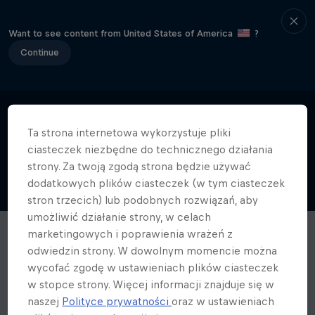
Want to see content from United States of America
?
Continue
Ta strona internetowa wykorzystuje pliki
ciasteczek niezbędne do technicznego działania
strony. Za twoją zgodą strona będzie używać
dodatkowych plików ciasteczek (w tym ciasteczek
stron trzecich) lub podobnych rozwiązań, aby
umożliwić działanie strony, w celach
marketingowych i poprawienia wrażeń z
odwiedzin strony. W dowolnym momencie można
wycofać zgodę w ustawieniach plików ciasteczek
w stopce strony. Więcej informacji znajduje się w
naszej
Polityce prywatności
oraz w ustawieniach