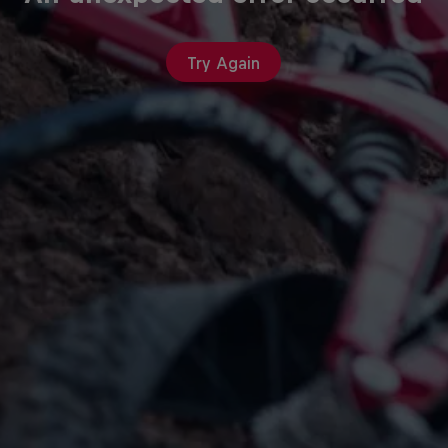
Try Again