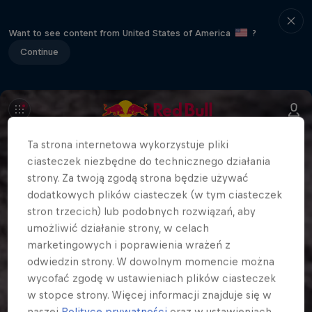
Want to see content from United States of America
?
Continue
Ta strona internetowa wykorzystuje pliki
ciasteczek niezbędne do technicznego działania
strony. Za twoją zgodą strona będzie używać
dodatkowych plików ciasteczek (w tym ciasteczek
stron trzecich) lub podobnych rozwiązań, aby
umożliwić działanie strony, w celach
marketingowych i poprawienia wrażeń z
odwiedzin strony. W dowolnym momencie można
wycofać zgodę w ustawieniach plików ciasteczek
w stopce strony. Więcej informacji znajduje się w
naszej
Polityce prywatności
oraz w ustawieniach