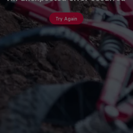
Try Again