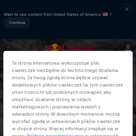
Want to see content from United States of America
?
Continue
Ta strona internetowa wykorzystuje pliki
ciasteczek niezbędne do technicznego działania
strony. Za twoją zgodą strona będzie używać
dodatkowych plików ciasteczek (w tym ciasteczek
stron trzecich) lub podobnych rozwiązań, aby
umożliwić działanie strony, w celach
marketingowych i poprawienia wrażeń z
odwiedzin strony. W dowolnym momencie można
wycofać zgodę w ustawieniach plików ciasteczek
w stopce strony. Więcej informacji znajduje się w
naszej
Polityce prywatności
oraz w ustawieniach