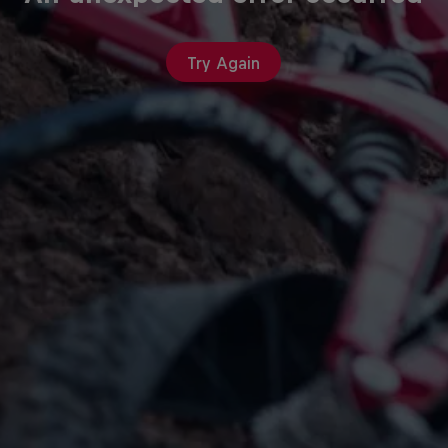
Try Again