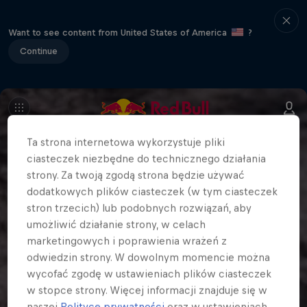
Want to see content from United States of America
?
Continue
Ta strona internetowa wykorzystuje pliki
ciasteczek niezbędne do technicznego działania
strony. Za twoją zgodą strona będzie używać
dodatkowych plików ciasteczek (w tym ciasteczek
stron trzecich) lub podobnych rozwiązań, aby
umożliwić działanie strony, w celach
marketingowych i poprawienia wrażeń z
odwiedzin strony. W dowolnym momencie można
wycofać zgodę w ustawieniach plików ciasteczek
w stopce strony. Więcej informacji znajduje się w
naszej
Polityce prywatności
oraz w ustawieniach