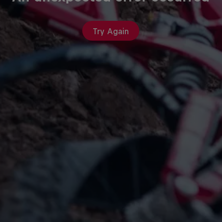
Try Again