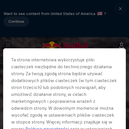
Want to see content from United States of America
?
Continue
Ta strona internetowa wykorzystuje pliki
ciasteczek niezbędne do technicznego działania
strony. Za twoją zgodą strona będzie używać
dodatkowych plików ciasteczek (w tym ciasteczek
stron trzecich) lub podobnych rozwiązań, aby
umożliwić działanie strony, w celach
marketingowych i poprawienia wrażeń z
odwiedzin strony. W dowolnym momencie można
wycofać zgodę w ustawieniach plików ciasteczek
w stopce strony. Więcej informacji znajduje się w
naszej
Polityce prywatności
oraz w ustawieniach