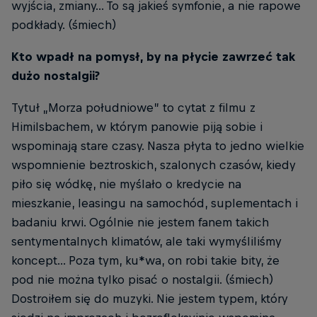
wyjścia, zmiany... To są jakieś symfonie, a nie rapowe
podkłady. (śmiech)
Kto wpadł na pomysł, by na płycie zawrzeć tak
dużo nostalgii?
Tytuł „Morza południowe” to cytat z filmu z
Himilsbachem, w którym panowie piją sobie i
wspominają stare czasy. Nasza płyta to jedno wielkie
wspomnienie beztroskich, szalonych czasów, kiedy
piło się wódkę, nie myślało o kredycie na
mieszkanie, leasingu na samochód, suplementach i
badaniu krwi. Ogólnie nie jestem fanem takich
sentymentalnych klimatów, ale taki wymyśliliśmy
koncept... Poza tym, ku*wa, on robi takie bity, że
pod nie można tylko pisać o nostalgii. (śmiech)
Dostroiłem się do muzyki. Nie jestem typem, który