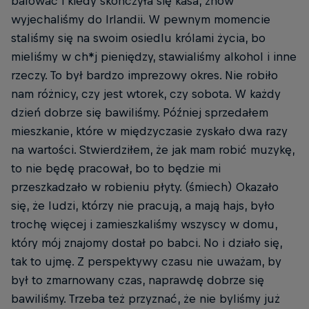
balować i kiedy skończyła się kasa, znów
wyjechaliśmy do Irlandii. W pewnym momencie
staliśmy się na swoim osiedlu królami życia, bo
mieliśmy w ch*j pieniędzy, stawialiśmy alkohol i inne
rzeczy. To był bardzo imprezowy okres. Nie robiło
nam różnicy, czy jest wtorek, czy sobota. W każdy
dzień dobrze się bawiliśmy. Później sprzedałem
mieszkanie, które w międzyczasie zyskało dwa razy
na wartości. Stwierdziłem, że jak mam robić muzykę,
to nie będę pracował, bo to będzie mi
przeszkadzało w robieniu płyty. (śmiech) Okazało
się, że ludzi, którzy nie pracują, a mają hajs, było
trochę więcej i zamieszkaliśmy wszyscy w domu,
który mój znajomy dostał po babci. No i działo się,
tak to ujmę. Z perspektywy czasu nie uważam, by
był to zmarnowany czas, naprawdę dobrze się
bawiliśmy. Trzeba też przyznać, że nie byliśmy już