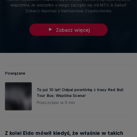
wspomina, że wszystko u niego zaczęło się od MTV. A Sarius?
Zobacz reportaż z hiphopowej Częstochowy.
Zobacz więcej
Powiązane
To już 10 lat! Odpal powtórkę z trasy Red Bull
Tour Bus: Wspólna Scena!
Przeczytasz w 5 min
Z kolei Eldo mówił kiedyś, że właśnie w takich