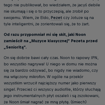
tego nie publikował, bo wiedziałem, że jacyś debile
nie skumają i się o to przyczepią, ale zrobił po
swojemu. Wiem, że Eldo,
Pezet
czy Jotuze są na
tyle inteligentni, że zorientowali się, że to żart.
Od razu przypomniał mi się skit, jaki Noon
zamieścił na „Muzyce klasycznej” Pezeta przed
„Senioritą”.
On się dobrze bawi cały czas. Noon to rapowy IPN,
bo wszystko nagrywa! U niego w domu nie można
się za bardzo odzywać, bo nigdy nie wiadomo, czy
ma włączony mikrofon. W ogóle na przekór
wszystkim wrzucił najcięższy numer jako pierwszy
singel. Przecież ci wszyscy audiofile, którzy słuchają
jego instrumentalnych płyt oszaleli i są zszokowani,
że Noon śmiał nagrać ze mną płytę. (śmiech)