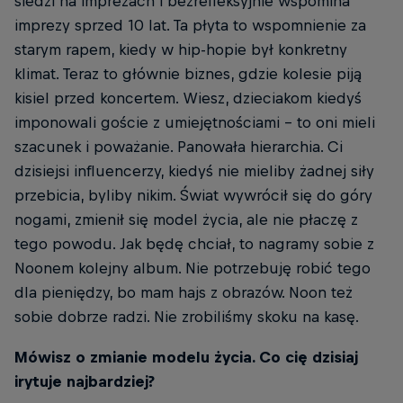
siedzi na imprezach i bezrefleksyjnie wspomina
imprezy sprzed 10 lat. Ta płyta to wspomnienie za
starym rapem, kiedy w hip-hopie był konkretny
klimat. Teraz to głównie biznes, gdzie kolesie piją
kisiel przed koncertem. Wiesz, dzieciakom kiedyś
imponowali goście z umiejętnościami - to oni mieli
szacunek i poważanie. Panowała hierarchia. Ci
dzisiejsi influencerzy, kiedyś nie mieliby żadnej siły
przebicia, byliby nikim. Świat wywrócił się do góry
nogami, zmienił się model życia, ale nie płaczę z
tego powodu. Jak będę chciał, to nagramy sobie z
Noonem kolejny album. Nie potrzebuję robić tego
dla pieniędzy, bo mam hajs z obrazów. Noon też
sobie dobrze radzi. Nie zrobiliśmy skoku na kasę.
Mówisz o zmianie modelu życia. Co cię dzisiaj
irytuje najbardziej?