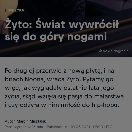
MUZYKA
Żyto: Świat wywrócił
się do góry nogami
© Nowe Nagrania
Po długiej przerwie z nową płytą, i na
bitach Noona, wraca Żyto. Pytamy go
więc, jak wyglądały ostatnie lata jego
życia, skąd wzięła się pasja do malarstwa
i czy odżyła w nim miłość do hip-hopu.
Autor: Marcin Misztalski
Przeczytasz w 16 min
Published on
10.05.2021 · 08:10 UTC