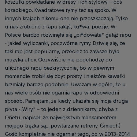
koszulki powkładane w dresy i ich stylówy - coś
kozackiego. Kwadratowe rymy też są spoko. W
innych krajach nikomu one nie przeszkadzają. Tylko
u nas zrobiono z rapu jakąś, ku*wa, poezje. W
Polsce bardzo rozwinęła się „pi*dowata” gałąź rapu
- jakieś wyliczanki, poczwórne rymy. Dziwię się, że
taki rap jest popularny, przecież to zawsze była
muzyka ulicy. Oczywiście nie podchodzę do
ulicznego rapu bezkrytycznie, bo w pewnym
momencie zrobił się zbyt prosty i niektóre kawałki
brzmiały bardzo podobnie. Uważam w ogóle, że u
nas wiele osób nie ogarnia rapu w odpowiedni
sposób. Pamiętam, że kiedy ukazała się moja druga
płyta -„Wiry” - to jeden z dziennikarzy, chyba z
Onetu, napisał, że największym mankamentem
mojego krążka są... powtarzane refreny. (śmiech)
Gość kompletnie nie ogarniał tego, co w 2013-2014