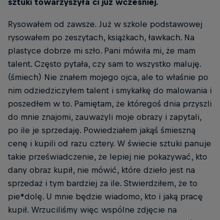
sztuki towarzyszyła ci już wcześniej.
Rysowałem od zawsze. Już w szkole podstawowej
rysowałem po zeszytach, książkach, ławkach. Na
plastyce dobrze mi szło. Pani mówiła mi, że mam
talent. Często pytała, czy sam to wszystko maluję.
(śmiech) Nie znałem mojego ojca, ale to właśnie po
nim odziedziczyłem talent i smykałkę do malowania i
poszedłem w to. Pamiętam, że któregoś dnia przyszli
do mnie znajomi, zauważyli moje obrazy i zapytali,
po ile je sprzedaję. Powiedziałem jakąś śmieszną
cenę i kupili od razu cztery. W świecie sztuki panuje
takie przeświadczenie, że lepiej nie pokazywać, kto
dany obraz kupił, nie mówić, które dzieło jest na
sprzedaż i tym bardziej za ile. Stwierdziłem, że to
pie*dolę. U mnie będzie wiadomo, kto i jaką pracę
kupił. Wrzuciliśmy więc wspólne zdjęcie na