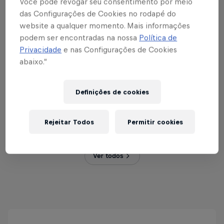
Você pode revogar seu consentimento por meio
das Configurações de Cookies no rodapé do
website a qualquer momento. Mais informações
Red Bull Dance Your Style Portugal
podem ser encontradas na nossa
Política de
2026
Privacidade
e nas Configurações de Cookies
abaixo.”
5 Setembro 2026
MAAT Central, Portugal
Definições de cookies
DANCE
Rejeitar Todos
Permitir cookies
Registrations open
Ver todos