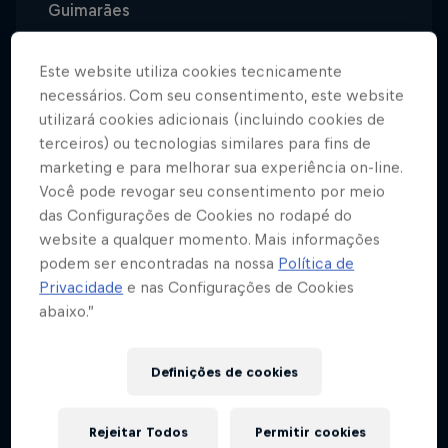
Guimarães
Idade
39
Este website utiliza cookies tecnicamente
necessários. Com seu consentimento, este website
Nacionalidade
utilizará cookies adicionais (incluindo cookies de
Portugal
terceiros) ou tecnologias similares para fins de
Modalidades
marketing e para melhorar sua experiência on-line.
Esports
Você pode revogar seu consentimento por meio
das Configurações de Cookies no rodapé do
website a qualquer momento. Mais informações
podem ser encontradas na nossa
Política de
Ricardo “Fox” Pacheco descobriu o mundo dos
Privacidade
e nas Configurações de Cookies
esports num cybercafé, onde aproveitava os “furos”
abaixo.”
da escola.
Definições de cookies
Começou a jogar CS (na altura CS 1.5) pelo mesmo
motivo que a maioria dos jovens se atira a
determinado jogo: porque era o jogo que toda a
Rejeitar Todos
Permitir cookies