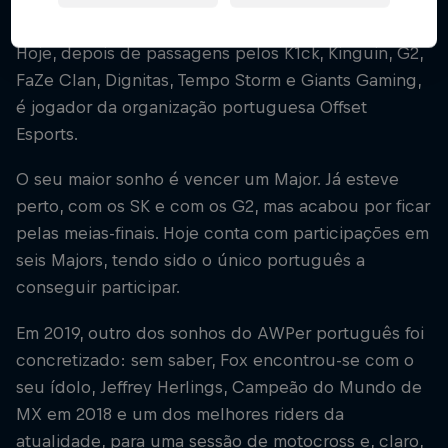
gente jogava.
Hoje, depois de passagens pelos K1ck, Kinguin, G2,
FaZe Clan, Dignitas, Tempo Storm e Giants Gaming,
é jogador da organização portuguesa Offset
Esports.
O seu maior sonho é vencer um Major. Já esteve
perto, com os SK e com os G2, mas acabou por ficar
pelas meias-finais. Hoje conta com participações em
seis Majors, tendo sido o único português a
conseguir participar.
Em 2019, outro dos sonhos do AWPer português foi
concretizado: sem saber, Fox encontrou-se com o
seu ídolo, Jeffrey Herlings, Campeão do Mundo de
MX em 2018 e um dos melhores riders da
atualidade, para uma sessão de motocross e, claro,