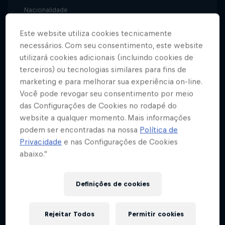
Nacionalidade
Portugal
Este website utiliza cookies tecnicamente
Modalidades
necessários. Com seu consentimento, este website
Triatlo
utilizará cookies adicionais (incluindo cookies de
terceiros) ou tecnologias similares para fins de
marketing e para melhorar sua experiência on-line.
Você pode revogar seu consentimento por meio
No Triatlo, o desporto conjuga-se em três verbos
das Configurações de Cookies no rodapé do
diferentes: Nadar, pedalar e correr. Vasco Vilaça
website a qualquer momento. Mais informações
domina os três. Com apenas 24 anos, o jovem
podem ser encontradas na nossa
Política de
prodígio oriundo da Amadora, na zona de Lisboa,
Privacidade
e nas Configurações de Cookies
continua a dar provas do seu talento e dedicação à
abaixo.”
modalidade.
Definições de cookies
O amor pelo desporto surgiu cedo. Com apenas
três anos de idade, Vasco já praticava ginástica. Em
2006, aos seis anos de idade - enquanto a maior
Rejeitar Todos
Permitir cookies