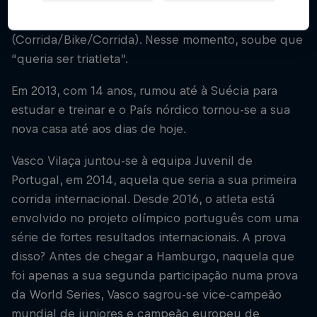
parte das crianças aprendia a andar de bicicleta -
participou do seu primeiro duatlo
(Corrida/Bike/Corrida). Nesse momento, soube que
“queria ser triatleta”.
Em 2013, com 14 anos, rumou até à Suécia para
estudar e treinar e o País nórdico tornou-se a sua
nova casa até aos dias de hoje.
Vasco Vilaça juntou-se à equipa Juvenil de
Portugal, em 2014, aquela que seria a sua primeira
corrida internacional. Desde 2016, o atleta está
envolvido no projeto olímpico português com uma
série de fortes resultados internacionais. A prova
disso? Antes de chegar a Hamburgo, naquela que
foi apenas a sua segunda participação numa prova
da World Series, Vasco sagrou-se vice-campeão
mundial de juniores e campeão europeu de