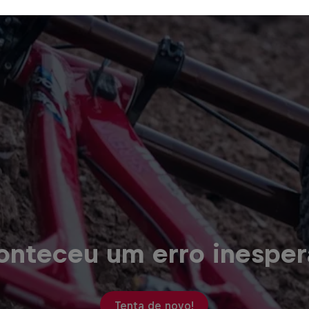
onteceu um erro inesper
Tenta de novo!