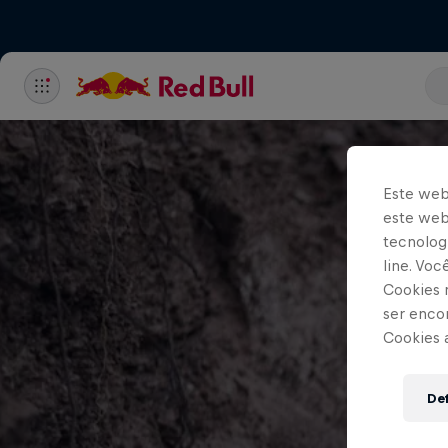
Este web
este webs
tecnologi
line. Vo
Cookies 
ser enco
Cookies 
Def