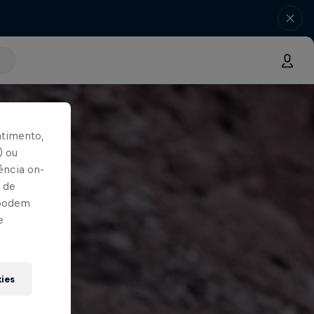
ntimento,
) ou
ência on-
 de
 podem
e
kies