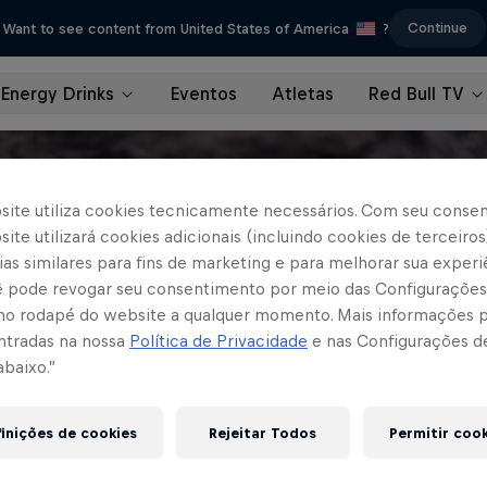
Continue
Want to see content from United States of America
?
Energy Drinks
Eventos
Atletas
Red Bull TV
site utiliza cookies tecnicamente necessários. Com seu conse
ite utilizará cookies adicionais (incluindo cookies de terceiros
as similares para fins de marketing e para melhorar sua experi
cê pode revogar seu consentimento por meio das Configurações
no rodapé do website a qualquer momento. Mais informações
ntradas na nossa
Política de Privacidade
e nas Configurações d
abaixo.”
inições de cookies
Rejeitar Todos
Permitir coo