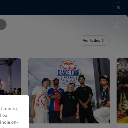
Ver todos
ntimento,
) ou
ência on-