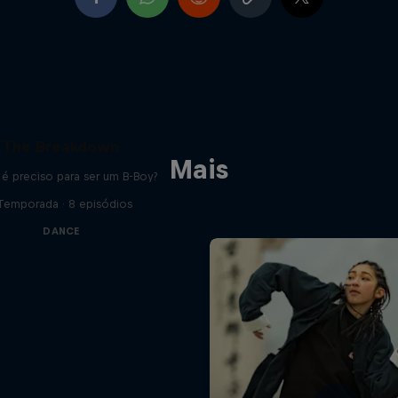
The Breakdown
Mais
é preciso para ser um B-Boy?
 Temporada · 8 episódios
DANCE