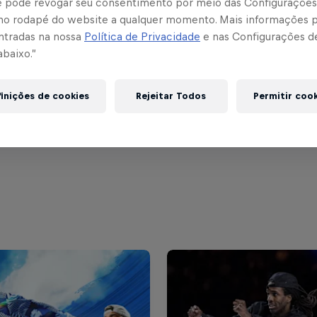
cê pode revogar seu consentimento por meio das Configurações
no rodapé do website a qualquer momento. Mais informações
ntradas na nossa
Política de Privacidade
e nas Configurações d
abaixo.”
inições de cookies
Rejeitar Todos
Permitir coo