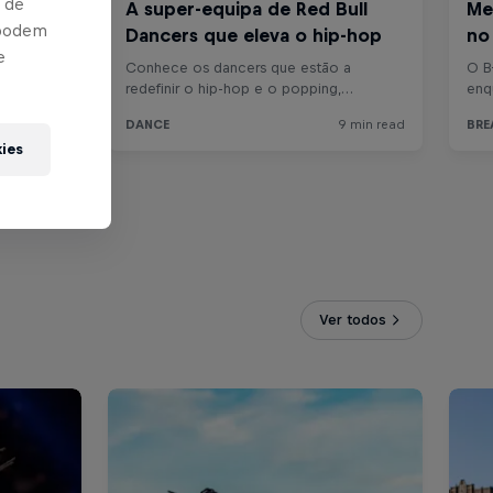
 de
 podem
e
kies
Ver todos