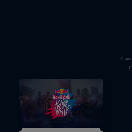
O que 
1