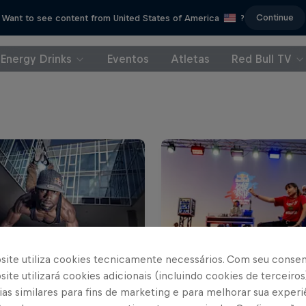
Continue
Want to see content from United States of America
?
Energy Drinks
Eventos
Atletas
Red Bull TV
site utiliza cookies tecnicamente necessários. Com seu conse
ite utilizará cookies adicionais (incluindo cookies de terceiros
as similares para fins de marketing e para melhorar sua experi