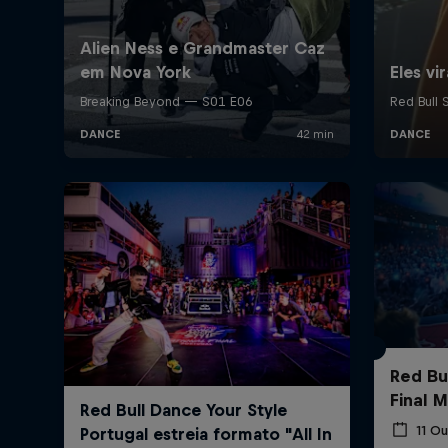
Red Bu
Final 
11 O