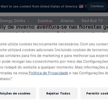
Continue
Want to see content from United States of America
?
Energy Drinks
Eventos
Atletas
Red Bull TV
ally de inverno aventura-se nas florestas 
te da Suécia, em Umeå. O evento não só
al, como também é conhecido como uma
site utiliza cookies tecnicamente necessários. Com seu conse
peonato do Mundo de Rallys da FIA.
ite utilizará cookies adicionais (incluindo cookies de terceiros
as similares para fins de marketing e para melhorar sua experi
cê pode revogar seu consentimento por meio das Configurações
s com pregos proporcionam uma aderência notável
no rodapé do website a qualquer momento. Mais informações
, é paradoxalmente uma das rondas mais rápidas
ntradas na nossa
Política de Privacidade
e nas Configurações d
música ao vivo, tendas de restauração e o After Ral
abaixo.”
 Arena, o Rally da Suécia é verdadeiramente um fe
inições de cookies
Rejeitar Todos
Permitir coo