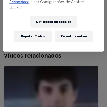
Privacidade
e nas Configurações de Cookies
abaixo.”
Queres ver mais sobre Red Bull Flick
Definições de cookies
International online qualifiers?
Rejeitar Todos
Permitir cookies
Vídeos relacionados