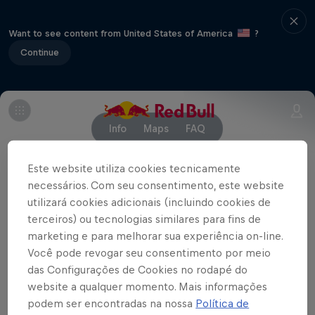
Want to see content from United States of America
?
Continue
Info
Maps
FAQ
Este website utiliza cookies tecnicamente
necessários. Com seu consentimento, este website
Parceiros
utilizará cookies adicionais (incluindo cookies de
terceiros) ou tecnologias similares para fins de
marketing e para melhorar sua experiência on-line.
Você pode revogar seu consentimento por meio
das Configurações de Cookies no rodapé do
website a qualquer momento. Mais informações
podem ser encontradas na nossa
Política de