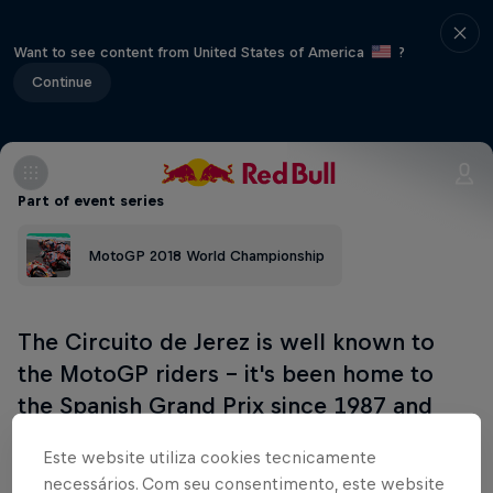
Want to see content from United States of America
?
Continue
Part of event series
MotoGP 2018 World Championship
The Circuito de Jerez is well known to
the MotoGP riders – it's been home to
the Spanish Grand Prix since 1987 and
hosts pre-season Moto2 and Moto3
Este website utiliza cookies tecnicamente
testing. The weather often holds up well
necessários. Com seu consentimento, este website