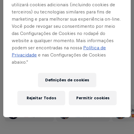
for a sunny weekend and the massive
utilizará cookies adicionais (incluindo cookies de
250,000-plus crowd who attend
terceiros) ou tecnologias similares para fins de
throughout the weekend bring more than
marketing e para melhorar sua experiência on-line.
Você pode revogar seu consentimento por meio
enough atmosphere to welcome MotoGP
das Configurações de Cookies no rodapé do
back to Europe. Dani Pedrosa claimed the
website a qualquer momento. Mais informações
MotoGP glory here in 2017, with Alex
podem ser encontradas na nossa
Política de
Márquez and Arón Canet winning the
Privacidade
e nas Configurações de Cookies
abaixo.”
Moto2 and Moto3 races respectively to
make it a Spanish clean sweep on home
soil.
Definições de cookies
Rejeitar Todos
Permitir cookies
Part of this event
Dani Pedrosa
Brad Binder
J
Spain
South Africa