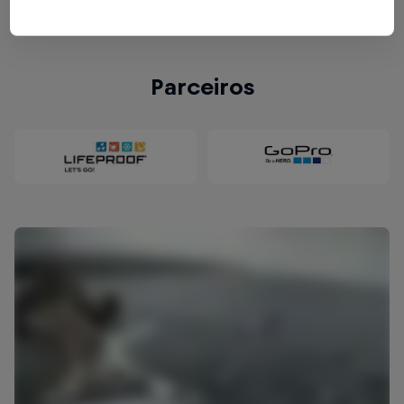
frias e rápidas águas do Rio Neretva.
Parceiros