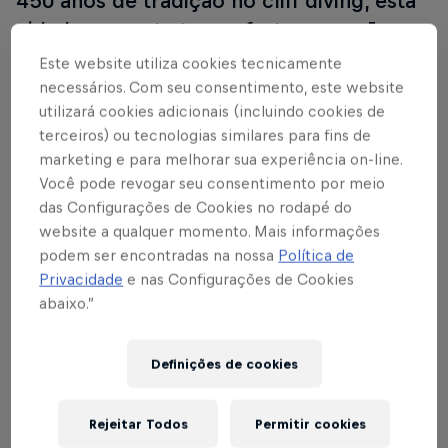
450 anos de tradição no cliff diving, esta
cidade promete trazer fortes emoções na
penúltima etapa da Red Bull Cliff Diving
Este website utiliza cookies tecnicamente
World Series 2018.
necessários. Com seu consentimento, este website
utilizará cookies adicionais (incluindo cookies de
Desde o século XVII, as competições de saltos a
terceiros) ou tecnologias similares para fins de
marketing e para melhorar sua experiência on-line.
partir da ponte são uma tradição de Mostar; quando
Você pode revogar seu consentimento por meio
os atletas regressam, os habitantes locais
das Configurações de Cookies no rodapé do
recordam-se sempre dos nomes. Este é o sítio onde
website a qualquer momento. Mais informações
a fina arte do cliff diving e os saltos tradicionais que
podem ser encontradas na nossa
Política de
assinalam a maturidade dos mais jovens são
Privacidade
e nas Configurações de Cookies
igualmente respeitados.
abaixo.”
A vida em Mostar centrou-se na Stari Most desde a
Definições de cookies
construção, e o local foi imortalizado na bandeira e
no brasão de armas da cidade. A imagem icónica da
ponte só é igualada pelos saltos temerários rumo às
Rejeitar Todos
Permitir cookies