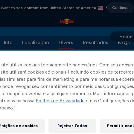
Continue
Want to see content from United States of America
?
Home
Info
Localização
Divers
Resultados
FAQs
site utiliza cookies tecnicamente necessários. Com seu conse
ite utilizará cookies adicionais (incluindo cookies de terceiros
as similares para fins de marketing e para melhorar sua experi
Parceiros
cê pode revogar seu consentimento por meio das Configurações
no rodapé do website a qualquer momento. Mais informações
ntradas na nossa
Política de Privacidade
e nas Configurações d
abaixo.”
inições de cookies
Rejeitar Todos
Permitir coo