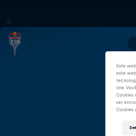
Este web
este webs
tecnologi
line. Vo
Cookies 
ser enco
Cookies 
Def