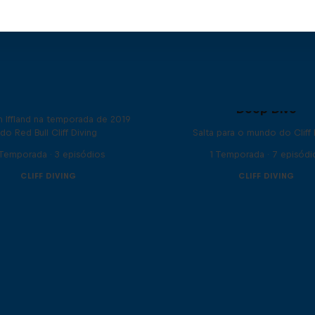
Unfiltered
Deep Dive
n Iffland na temporada de 2019
do Red Bull Cliff Diving
Salta para o mundo do Cliff 
 Temporada · 3 episódios
1 Temporada · 7 episódi
CLIFF DIVING
CLIFF DIVING