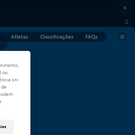
Atletas
Classificações
FAQs
ntimento,
) ou
ência on-
 de
 podem
e
kies