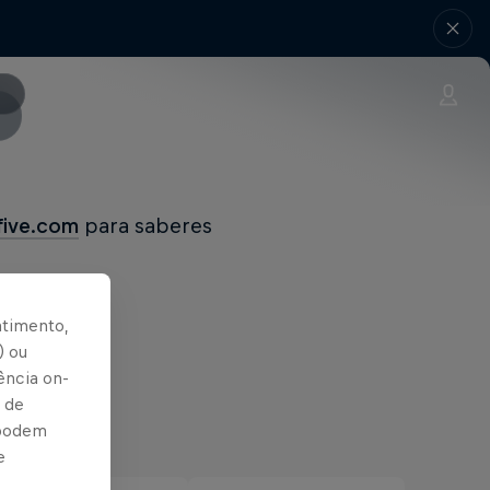
five.com
para saberes
ntimento,
) ou
ência on-
 de
 podem
e