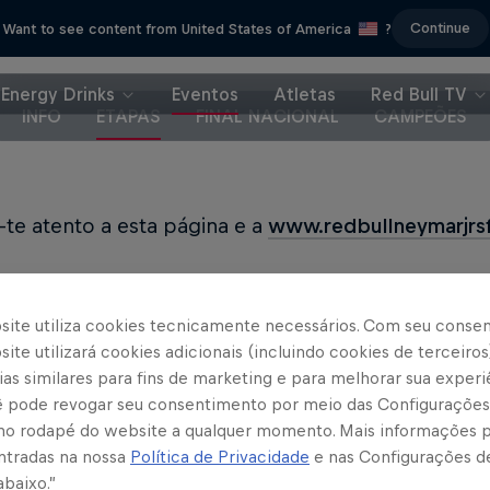
Continue
Want to see content from United States of America
?
Energy Drinks
Eventos
Atletas
Red Bull TV
INFO
ETAPAS
FINAL NACIONAL
CAMPEÕES
te atento a esta página e a
www.redbullneymarjrs
site utiliza cookies tecnicamente necessários. Com seu conse
ite utilizará cookies adicionais (incluindo cookies de terceiros
as similares para fins de marketing e para melhorar sua experi
cê pode revogar seu consentimento por meio das Configurações
Parceiros
no rodapé do website a qualquer momento. Mais informações
ntradas na nossa
Política de Privacidade
e nas Configurações d
abaixo.”