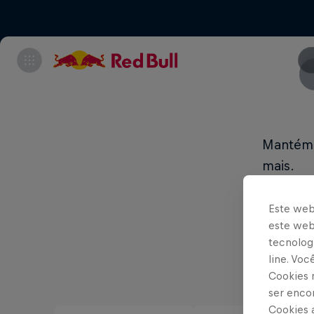
Mantém-
mais.
Este web
este webs
tecnologi
line. Vo
Cookies 
ser enco
Cookies 