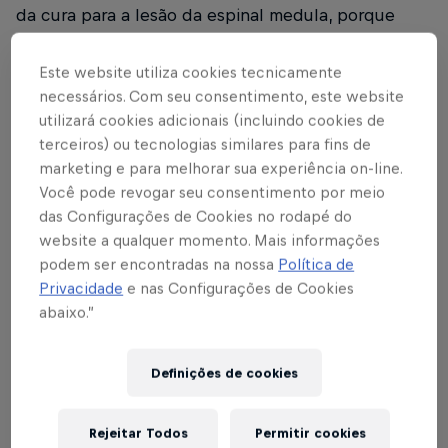
da cura para a lesão da espinal medula, porque
100% das taxas de inscrição revertem para a
investigação da cura para a lesão.
Este website utiliza cookies tecnicamente
necessários. Com seu consentimento, este website
As inscrições para participar na Wings for Life World
utilizará cookies adicionais (incluindo cookies de
Run 2024 estão finalmente abertas.
Inscreve-te já!
terceiros) ou tecnologias similares para fins de
marketing e para melhorar sua experiência on-line.
Você pode revogar seu consentimento por meio
das Configurações de Cookies no rodapé do
website a qualquer momento. Mais informações
podem ser encontradas na nossa
Política de
Parceiros
Privacidade
e nas Configurações de Cookies
abaixo.”
Definições de cookies
Rejeitar Todos
Permitir cookies