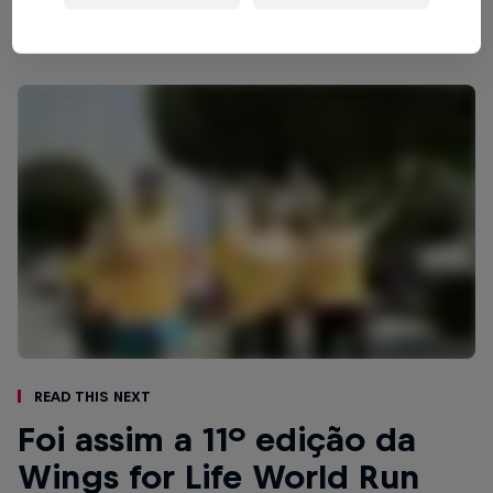
Read This Next
Foi assim a 11º edição da
Wings for Life World Run