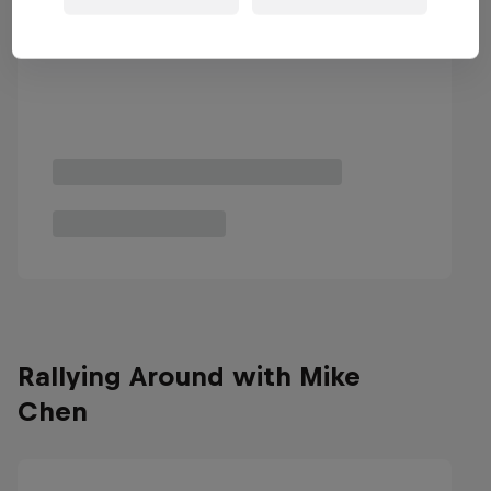
Rallying Around with Mike
Chen