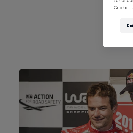
ser enco
Cookies 
Part of thi
Def
Sé