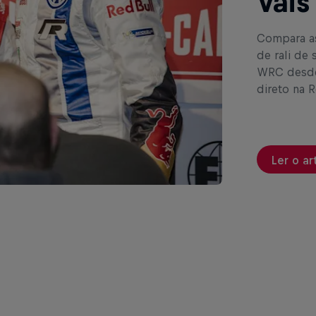
Vais
Compara as
de rali de
WRC desde
direto na R
Ler o ar