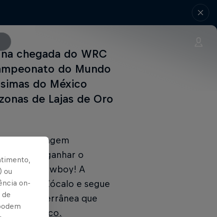
ão na chegada do WRC
 Campeonato do Mundo
íssimas do México
zonas de Lajas de Oro
 menos cavalagem
 erros para ganhar o
ntimento,
e botas de cowboy! A
) ou
, na Praça Zócalo e segue
ência on-
 de
pecial subterrânea que
 podem
ali do México.