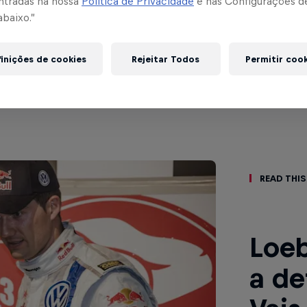
ntradas na nossa
Política de Privacidade
e nas Configurações d
abaixo.”
s event
inições de cookies
Rejeitar Todos
Permitir coo
bastien Ogier
Thierry Neuville
França
Bélgica
Read This
Loeb
a de