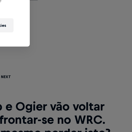
e
kies
 Next
 e Ogier vão voltar
frontar-se no WRC.