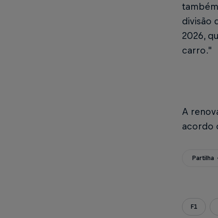
também 
divisão
2026, qu
carro."
A renov
acordo o
Partilha
F1