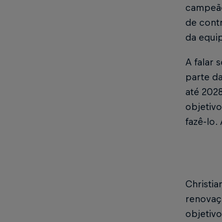
campeão
de contr
da equip
A falar 
parte da
até 2028
objetiv
fazê-lo.
Christia
renovaç
objetivo