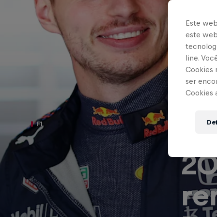
Este web
este webs
tecnologi
line. Vo
Cookies 
ser enco
Cookies 
Ma
Def
F1
20
re