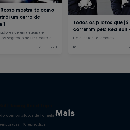
Bull Racing Road Trips
Mais
do com os pilotos de Fórmula 1
Temporadas · 10 episódios