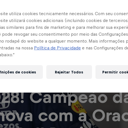
site utiliza cookies tecnicamente necessários. Com seu conse
ite utilizará cookies adicionais (incluindo cookies de terceiros
as similares para fins de marketing e para melhorar sua experi
cê pode revogar seu consentimento por meio das Configurações
no rodapé do website a qualquer momento. Mais informações
ntradas na nossa
Política de Privacidade
e nas Configurações d
abaixo.”
x Verstappen a
inições de cookies
Rejeitar Todos
Permitir coo
28! Campeão da
nova com a Ora