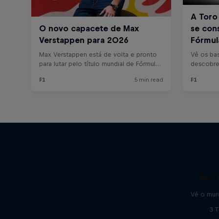
Red 
Vê o mun
3 