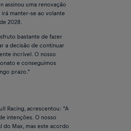
n assinou uma renovação
 irá manter-se ao volante
 de 2028.
sfruto bastante de fazer
ar a decisão de continuar
nte incrível. O nosso
eonato e conseguimos
ongo prazo."
ull Racing, acrescentou: "A
de intenções. O nosso
al do Max, mas este acordo