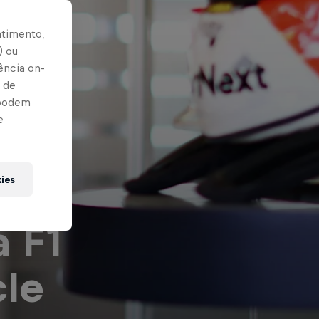
ntimento,
) ou
ência on-
 de
 podem
e
té
kies
 F1
cle