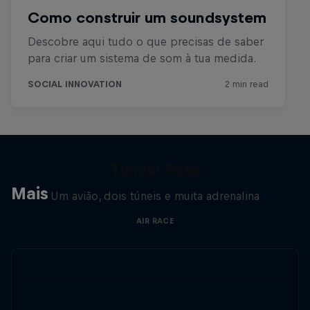
Tunnel Pass
Mais
Um avião, dois túneis e muita adrenalina
AIR RACE