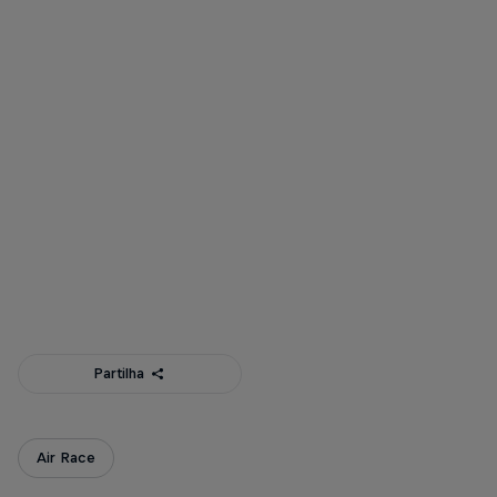
Miguel Oliveira conversa com o piloto Daniel Ryfa
© Hugo Silva
Partilha
Air Race