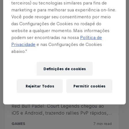
terceiros) ou tecnologias similares para fins de
completar missões em conjunto e receber grandes
marketing e para melhorar sua experiência on-line.
prémios.
Você pode revogar seu consentimento por meio
das Configurações de Cookies no rodapé do
MOSTRA O TEU ESTILO
website a qualquer momento. Mais informações
podem ser encontradas na nossa
Política de
Escolhe uma de muitas motos e personaliza o teu
Privacidade
e nas Configurações de Cookies
piloto com equipamento das melhores marcas do
abaixo.”
mundo, como Alpinestars, Kini, 100%, Thor e Leatt.
LENDAS DO MOTOCROSS
Definições de cookies
Prova o teu valor e aprende técnicas e truques
essenciais de estrelas do motocross e do enduro
Rejeitar Todos
Permitir cookies
como Tarah Gieger, Cooper Webb, Jorge Prado,
Johnny Walker, Glenn Coldenhoff, Sam Sunderland,
Manuel Lettenbichler, Laia Sanz e Cody Webb.
------------------