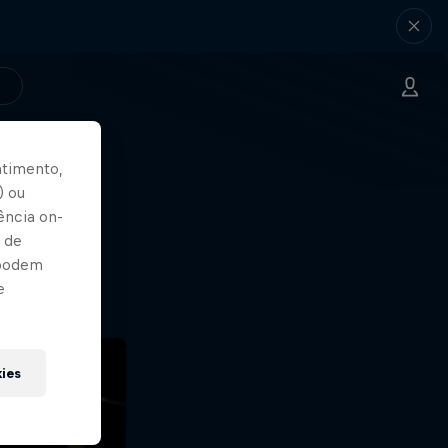
ntimento,
) ou
dor!
ência on-
 de
?!
 podem
e
kies