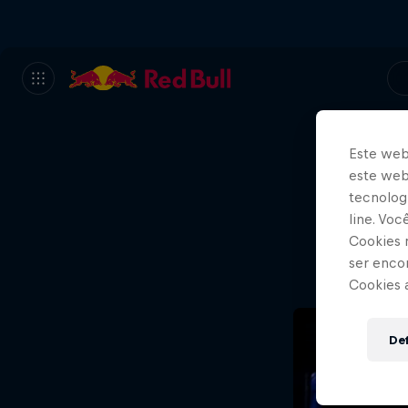
Este web
este webs
Bem
tecnologi
line. Vo
P
Cookies 
ser enco
Cookies 
Def