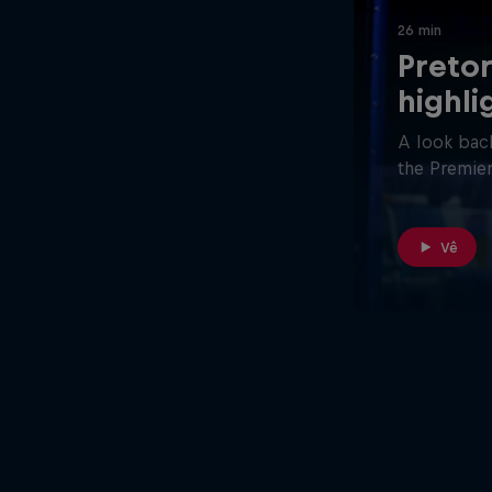
26 min
Pretor
highli
A look back
the Premier
Vê