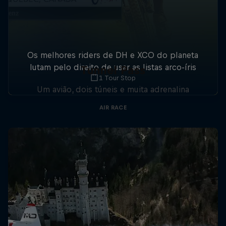
Os melhores riders de DH e XCO do planeta
lutam pelo direito de usar as listas arco-íris
Tunnel Pass
1 Tour Stop
Um avião, dois túneis e muita adrenalina
AIR RACE