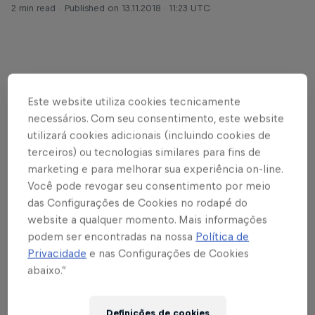
2 min read
Published on
13.11.2018 · 11:23 UTC
A correr em casa, o veterano
Michael Goulian
está
em vantagem mas conta com a forte oposição de
Este website utiliza cookies tecnicamente
necessários. Com seu consentimento, este website
Martin Šonka
e de
Matt Hall
. A final acontece num
utilizará cookies adicionais (incluindo cookies de
circuito automóvel.
terceiros) ou tecnologias similares para fins de
marketing e para melhorar sua experiência on-line.
Depois de Indianápolis, é agora a vez da Texas
Você pode revogar seu consentimento por meio
Motor Speedway - lendária pista de corridas de
das Configurações de Cookies no rodapé do
automóveis - receber uma etapa da
Red Bull Air
website a qualquer momento. Mais informações
Race World Championship
. Trata-se da oitava e
podem ser encontradas na nossa
Política de
derradeira corrida da temporada de 2018, com
Privacidade
e nas Configurações de Cookies
encontro marcado para o próximo fim de semana
abaixo.”
(17 e 18 de novembro) e transmissão assegurada
para todo o mundo,
aqui
.
Definições de cookies